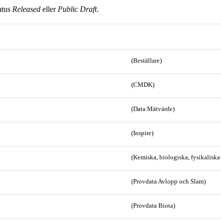
atus
Released
eller
Public Draft
.
(Beställare)
(CMDK)
(Data Mätvärde)
(Inspire)
(Kemiska, biologiska, fysikalisk
(Provdata Avlopp och Slam)
(Provdata Biota)