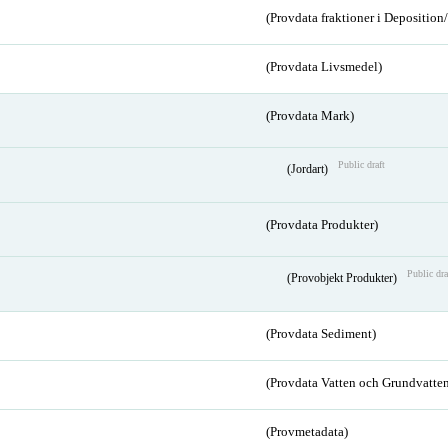
(Provdata fraktioner i Depositio
(Provdata Livsmedel)
(Provdata Mark)
Public draft
(Jordart)
(Provdata Produkter)
Public dra
(Provobjekt Produkter)
(Provdata Sediment)
(Provdata Vatten och Grundvatten
(Provmetadata)