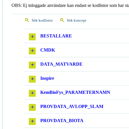
OBS: Ej inloggade användare kan endast se kodlistor som har st
Sök kodlistor
Sök koncept
BESTALLARE
CMDK
DATA_MATVARDE
Inspire
KemBioFys_PARAMETERNAMN
PROVDATA_AVLOPP_SLAM
PROVDATA_BIOTA