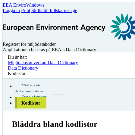
EEA
EnviroWindows
Logga in
Print
Skifta till fullskärmsläge
Registret för miljödatakoder
Applikationen baseras på EEA:s Data Dictionary
Du är här:
Miljödatasamverkan Data Dictionary
Data Dictionary
Kodlistor
Hjälp och
dokumentation
Data element
Kodlistor
Bläddra bland kodlistor