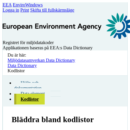
EEA
EnviroWindows
Logga in
Print
Skifta till fullskärmsläge
Registret för miljödatakoder
Applikationen baseras på EEA:s Data Dictionary
Du är här:
Miljödatasamverkan Data Dictionary
Data Dictionary
Kodlistor
Hjälp och
dokumentation
Data element
Kodlistor
Bläddra bland kodlistor