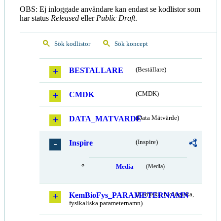
OBS: Ej inloggade användare kan endast se kodlistor som
har status
Released
eller
Public Draft
.
Sök kodlistor
Sök koncept
BESTALLARE
(Beställare)
CMDK
(CMDK)
DATA_MATVARDE
(Data Mätvärde)
Inspire
(Inspire)
Media
(Media)
KemBioFys_PARAMETERNAMN
(Kemiska, biologiska,
fysikaliska parameternamn)