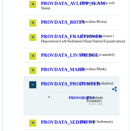
PROVDATA_AVLOPP_SLAM
(Provdata Avlopp och
Slam)
PROVDATA_BIOTA
(Provdata Biota)
PROVDATA_FRAKTIONER
(Provdata fraktioner i
Deposition/Luft/Sediment/Slam/Vatten/Grundvatten)
PROVDATA_LIVSMEDEL
(Provdata Livsmedel)
PROVDATA_MARK
(Provdata Mark)
PROVDATA_PRODUKTER
(Provdata Produkter)
PROVOBJEKT
(Provobjekt
Produkter)
Public draft
PROVDATA_SEDIMENT
(Provdata Sediment)