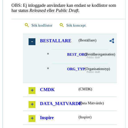
OBS: Ej inloggade användare kan endast se kodlistor som
har status
Released
eller
Public Draft
.
Sök kodlistor
Sök koncept
BESTALLARE
(Beställare)
BEST_ORG
(Beställarorganisation)
Public draft
ORG_TYP
(Organisationstyp)
Public draft
CMDK
(CMDK)
DATA_MATVARDE
(Data Mätvärde)
Inspire
(Inspire)