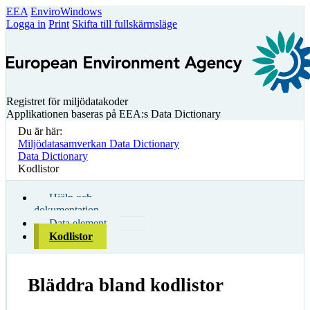
EEA
EnviroWindows
Logga in
Print
Skifta till fullskärmsläge
Registret för miljödatakoder
Applikationen baseras på EEA:s Data Dictionary
Du är här:
Miljödatasamverkan Data Dictionary
Data Dictionary
Kodlistor
Hjälp och
dokumentation
Data element
Kodlistor
Bläddra bland kodlistor