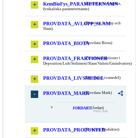
KemBioFys_PARAMETERNAMN
(Kemiska, biologiska,
fysikaliska parameternamn)
PROVDATA_AVLOPP_SLAM
(Provdata Avlopp och
Slam)
PROVDATA_BIOTA
(Provdata Biota)
PROVDATA_FRAKTIONER
(Provdata fraktioner i
Deposition/Luft/Sediment/Slam/Vatten/Grundvatten)
PROVDATA_LIVSMEDEL
(Provdata Livsmedel)
PROVDATA_MARK
(Provdata Mark)
JORDART
(Jordart)
Public draft
PROVDATA_PRODUKTER
(Provdata Produkter)