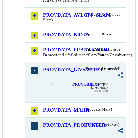
fysikaliska parameternamn)
PROVDATA_AVLOPP_SLAM
(Provdata Avlopp och
Slam)
PROVDATA_BIOTA
(Provdata Biota)
PROVDATA_FRAKTIONER
(Provdata fraktioner i
Deposition/Luft/Sediment/Slam/Vatten/Grundvatten)
PROVDATA_LIVSMEDEL
(Provdata Livsmedel)
PROVOBJEKT
(Provobjekt
Livsmedel)
Public draft
PROVDATA_MARK
(Provdata Mark)
PROVDATA_PRODUKTER
(Provdata Produkter)