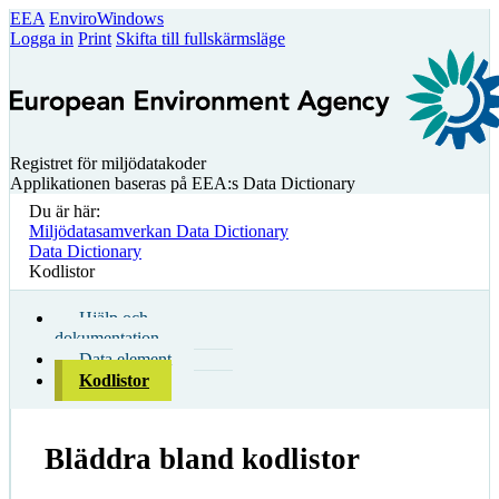
EEA
EnviroWindows
Logga in
Print
Skifta till fullskärmsläge
Registret för miljödatakoder
Applikationen baseras på EEA:s Data Dictionary
Du är här:
Miljödatasamverkan Data Dictionary
Data Dictionary
Kodlistor
Hjälp och
dokumentation
Data element
Kodlistor
Bläddra bland kodlistor