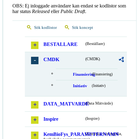
OBS: Ej inloggade användare kan endast se kodlistor som
har status
Released
eller
Public Draft
.
Sök kodlistor
Sök koncept
BESTALLARE
(Beställare)
CMDK
(CMDK)
Finansiering
(Finansiering)
Initiativ
(Initiativ)
DATA_MATVARDE
(Data Mätvärde)
Inspire
(Inspire)
KemBioFys_PARAMETERNAMN
(Kemiska, biologiska,