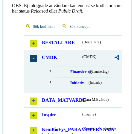
OBS: Ej inloggade användare kan endast se kodlistor som
har status
Released
eller
Public Draft
.
Sök kodlistor
Sök koncept
BESTALLARE
(Beställare)
CMDK
(CMDK)
Finansiering
(Finansiering)
Initiativ
(Initiativ)
DATA_MATVARDE
(Data Mätvärde)
Inspire
(Inspire)
KemBioFys_PARAMETERNAMN
(Kemiska, biologiska,