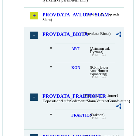
fysikaliska parameternamn)
PROVDATA_AVLOPP_SLAM
(Provdata Avlopp och
Slam)
PROVDATA_BIOTA
(Provdata Biota)
ART
(Artnamn enl.
Dyntaxa)
Public draft
KON
(Kön i Biota
samt Human
exponering)
Public draft
PROVDATA_FRAKTIONER
(Provdata fraktioner i
Deposition/Luft/Sediment/Slam/Vatten/Grundvatten)
FRAKTION
(Fraktion)
Public draft