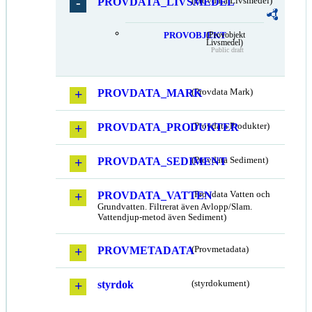
PROVDATA_LIVSMEDEL
(Provdata Livsmedel)
PROVOBJEKT
(Provobjekt
Livsmedel)
Public draft
PROVDATA_MARK
(Provdata Mark)
PROVDATA_PRODUKTER
(Provdata Produkter)
PROVDATA_SEDIMENT
(Provdata Sediment)
PROVDATA_VATTEN
(Provdata Vatten och
Grundvatten. Filtrerat även Avlopp/Slam.
Vattendjup-metod även Sediment)
PROVMETADATA
(Provmetadata)
styrdok
(styrdokument)