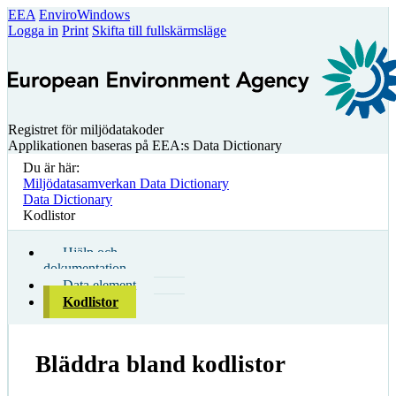
EEA
EnviroWindows
Logga in
Print
Skifta till fullskärmsläge
Registret för miljödatakoder
Applikationen baseras på EEA:s Data Dictionary
Du är här:
Miljödatasamverkan Data Dictionary
Data Dictionary
Kodlistor
Hjälp och
dokumentation
Data element
Kodlistor
Bläddra bland kodlistor