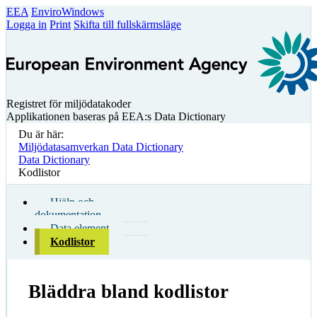
EEA
EnviroWindows
Logga in
Print
Skifta till fullskärmsläge
Registret för miljödatakoder
Applikationen baseras på EEA:s Data Dictionary
Du är här:
Miljödatasamverkan Data Dictionary
Data Dictionary
Kodlistor
Hjälp och
dokumentation
Data element
Kodlistor
Bläddra bland kodlistor