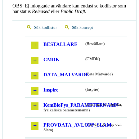
OBS: Ej inloggade användare kan endast se kodlistor som
har status
Released
eller
Public Draft
.
Sök kodlistor
Sök koncept
BESTALLARE
(Beställare)
CMDK
(CMDK)
DATA_MATVARDE
(Data Mätvärde)
Inspire
(Inspire)
KemBioFys_PARAMETERNAMN
(Kemiska, biologiska,
fysikaliska parameternamn)
PROVDATA_AVLOPP_SLAM
(Provdata Avlopp och
Slam)