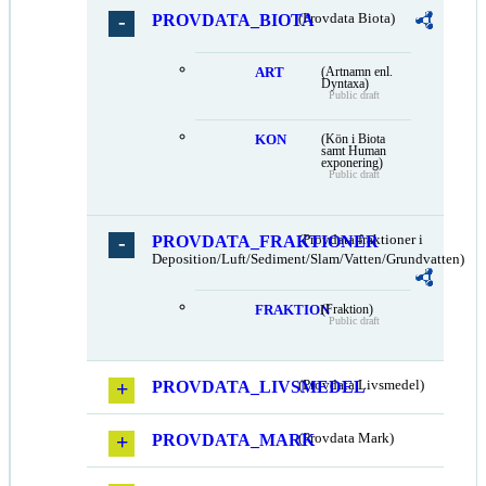
PROVDATA_BIOTA
(Provdata Biota)
ART
(Artnamn enl.
Dyntaxa)
Public draft
KON
(Kön i Biota
samt Human
exponering)
Public draft
PROVDATA_FRAKTIONER
(Provdata fraktioner i
Deposition/Luft/Sediment/Slam/Vatten/Grundvatten)
FRAKTION
(Fraktion)
Public draft
PROVDATA_LIVSMEDEL
(Provdata Livsmedel)
PROVDATA_MARK
(Provdata Mark)