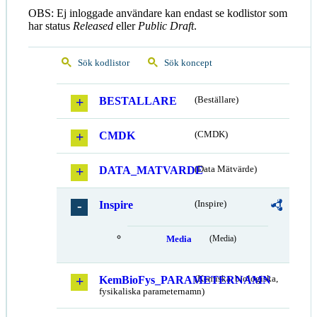
OBS: Ej inloggade användare kan endast se kodlistor som
har status
Released
eller
Public Draft
.
Sök kodlistor
Sök koncept
BESTALLARE
(Beställare)
CMDK
(CMDK)
DATA_MATVARDE
(Data Mätvärde)
Inspire
(Inspire)
Media
(Media)
KemBioFys_PARAMETERNAMN
(Kemiska, biologiska,
fysikaliska parameternamn)