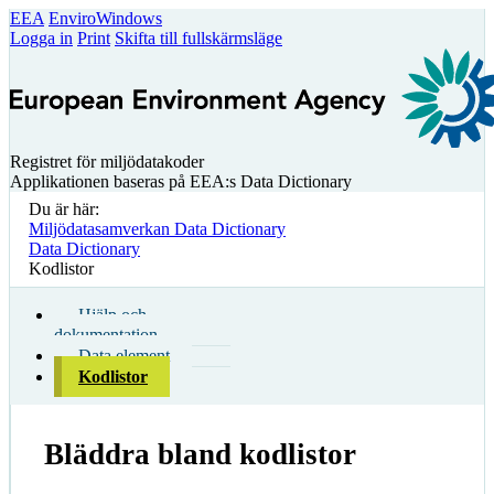
EEA
EnviroWindows
Logga in
Print
Skifta till fullskärmsläge
Registret för miljödatakoder
Applikationen baseras på EEA:s Data Dictionary
Du är här:
Miljödatasamverkan Data Dictionary
Data Dictionary
Kodlistor
Hjälp och
dokumentation
Data element
Kodlistor
Bläddra bland kodlistor