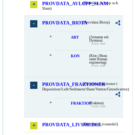
PROVDATA_AVLOPP_SLAM
(Provdata Avlopp och
Slam)
PROVDATA_BIOTA
(Provdata Biota)
ART
(Artnamn enl.
Dyntaxa)
Public draft
KON
(Kön i Biota
samt Human
exponering)
Public draft
PROVDATA_FRAKTIONER
(Provdata fraktioner i
Deposition/Luft/Sediment/Slam/Vatten/Grundvatten)
FRAKTION
(Fraktion)
Public draft
PROVDATA_LIVSMEDEL
(Provdata Livsmedel)