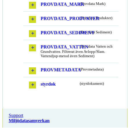
PROVDATA_MARK
(Provdata Mark)
PROVDATA_PRODUKTER
(Provdata Produkter)
PROVDATA_SEDIMENT
(Provdata Sediment)
PROVDATA_VATTEN
(Provdata Vatten och
Grundvatten. Filtrerat även Avlopp/Slam.
Vattendjup-metod även Sediment)
PROVMETADATA
(Provmetadata)
styrdok
(styrdokument)
Support
Miljödatasamverkan