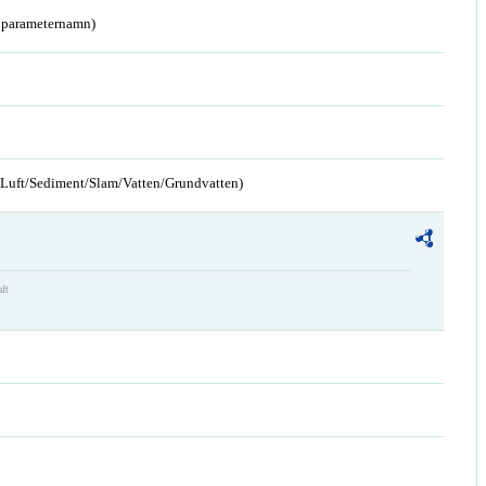
a parameternamn)
n/Luft/Sediment/Slam/Vatten/Grundvatten)
aft