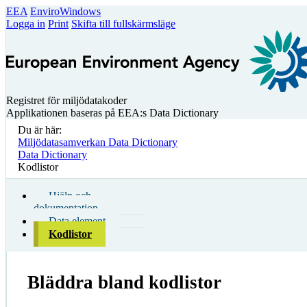
EEA
EnviroWindows
Logga in
Print
Skifta till fullskärmsläge
Registret för miljödatakoder
Applikationen baseras på EEA:s Data Dictionary
Du är här:
Miljödatasamverkan Data Dictionary
Data Dictionary
Kodlistor
Hjälp och
dokumentation
Data element
Kodlistor
Bläddra bland kodlistor