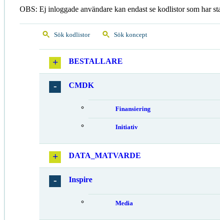
OBS: Ej inloggade användare kan endast se kodlistor som har st
Sök kodlistor
Sök koncept
BESTALLARE
CMDK
Finansiering
Initiativ
DATA_MATVARDE
Inspire
Media