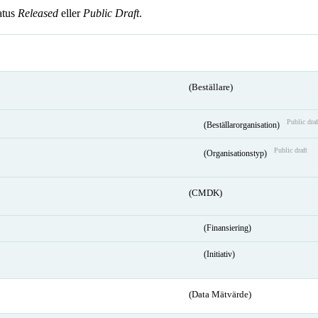
atus
Released
eller
Public Draft
.
(Beställare)
Public draf
(Beställarorganisation)
Public draft
(Organisationstyp)
(CMDK)
(Finansiering)
(Initiativ)
(Data Mätvärde)