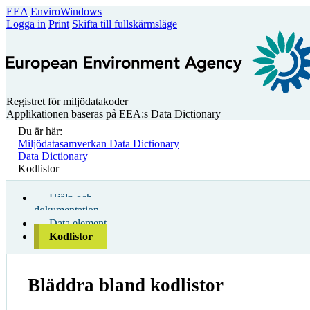
EEA
EnviroWindows
Logga in
Print
Skifta till fullskärmsläge
Registret för miljödatakoder
Applikationen baseras på EEA:s Data Dictionary
Du är här:
Miljödatasamverkan Data Dictionary
Data Dictionary
Kodlistor
Hjälp och
dokumentation
Data element
Kodlistor
Bläddra bland kodlistor