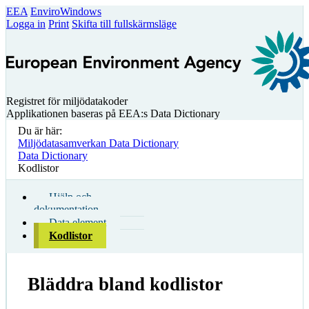
EEA
EnviroWindows
Logga in
Print
Skifta till fullskärmsläge
Registret för miljödatakoder
Applikationen baseras på EEA:s Data Dictionary
Du är här:
Miljödatasamverkan Data Dictionary
Data Dictionary
Kodlistor
Hjälp och
dokumentation
Data element
Kodlistor
Bläddra bland kodlistor