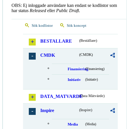
OBS: Ej inloggade användare kan endast se kodlistor som
har status
Released
eller
Public Draft
.
Sök kodlistor
Sök koncept
BESTALLARE
(Beställare)
CMDK
(CMDK)
Finansiering
(Finansiering)
Initiativ
(Initiativ)
DATA_MATVARDE
(Data Mätvärde)
Inspire
(Inspire)
Media
(Media)