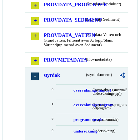
PROVDATA_PRODUKTER
(Provdata Produkter)
PROVDATA_SEDIMENT
(Provdata Sediment)
PROVDATA_VATTEN
(Provdata Vatten och
Grundvatten. Filtrerat även Avlopp/Slam.
Vattendjup-metod även Sediment)
PROVMETADATA
(Provmetadata)
styrdok
(styrdokument)
overvakningsmanual
((övervakningsmanual/
undersökningstyp))
overvakningsprogram
(övervakningsprogram/
delprogram)
programomrade
(programområde)
undersokning
(undersokning)