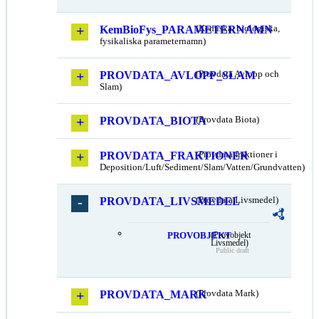
KemBioFys_PARAMETERNAMN
(Kemiska, biologiska,
fysikaliska parameternamn)
PROVDATA_AVLOPP_SLAM
(Provdata Avlopp och
Slam)
PROVDATA_BIOTA
(Provdata Biota)
PROVDATA_FRAKTIONER
(Provdata fraktioner i
Deposition/Luft/Sediment/Slam/Vatten/Grundvatten)
PROVDATA_LIVSMEDEL
(Provdata Livsmedel)
PROVOBJEKT
(Provobjekt
Livsmedel)
Public draft
PROVDATA_MARK
(Provdata Mark)