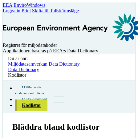
EEA
EnviroWindows
Logga in
Print
Skifta till fullskärmsläge
Registret för miljödatakoder
Applikationen baseras på EEA:s Data Dictionary
Du är här:
Miljödatasamverkan Data Dictionary
Data Dictionary
Kodlistor
Hjälp och
dokumentation
Data element
Kodlistor
Bläddra bland kodlistor