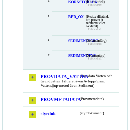
KORNSTORLEK
(Kornstorlek)
Public draft
RED_OX
(Redox-tillstånd,
om provet är
reducerat eller
oxiderat)
Public draft
SEDIMENTFARG
(Sedimentfärg)
Public draft
SEDIMENTTYP
(Sedimenttyp)
Public draft
PROVDATA_VATTEN
(Provdata Vatten och
Grundvatten. Filtrerat även Avlopp/Slam.
Vattendjup-metod även Sediment)
PROVMETADATA
(Provmetadata)
styrdok
(styrdokument)