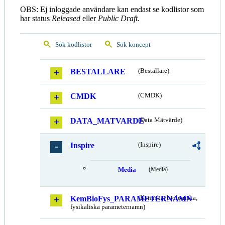
OBS: Ej inloggade användare kan endast se kodlistor som
har status
Released
eller
Public Draft
.
Sök kodlistor
Sök koncept
BESTALLARE
(Beställare)
CMDK
(CMDK)
DATA_MATVARDE
(Data Mätvärde)
Inspire
(Inspire)
Media
(Media)
KemBioFys_PARAMETERNAMN
(Kemiska, biologiska,
fysikaliska parameternamn)