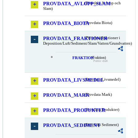
PROVDATA_AVLOPP_SLAM
(Provdata Avlopp och
Slam)
PROVDATA_BIOTA
(Provdata Biota)
PROVDATA_FRAKTIONER
(Provdata fraktioner i
Deposition/Luft/Sediment/Slam/Vatten/Grundvatten)
FRAKTION
(Fraktion)
Public draft
PROVDATA_LIVSMEDEL
(Provdata Livsmedel)
PROVDATA_MARK
(Provdata Mark)
PROVDATA_PRODUKTER
(Provdata Produkter)
PROVDATA_SEDIMENT
(Provdata Sediment)