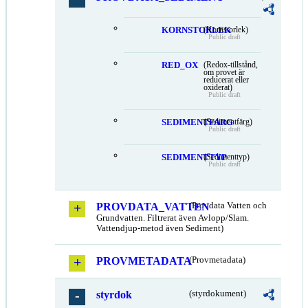
KORNSTORLEK
(Kornstorlek)
Public draft
RED_OX
(Redox-tillstånd,
om provet är
reducerat eller
oxiderat)
Public draft
SEDIMENTFARG
(Sedimentfärg)
Public draft
SEDIMENTTYP
(Sedimenttyp)
Public draft
PROVDATA_VATTEN
(Provdata Vatten och
Grundvatten. Filtrerat även Avlopp/Slam.
Vattendjup-metod även Sediment)
PROVMETADATA
(Provmetadata)
styrdok
(styrdokument)