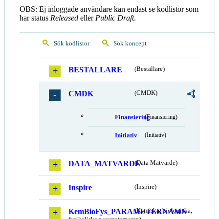
OBS: Ej inloggade användare kan endast se kodlistor som
har status
Released
eller
Public Draft
.
Sök kodlistor
Sök koncept
BESTALLARE
(Beställare)
CMDK
(CMDK)
Finansiering
(Finansiering)
Initiativ
(Initiativ)
DATA_MATVARDE
(Data Mätvärde)
Inspire
(Inspire)
KemBioFys_PARAMETERNAMN
(Kemiska, biologiska,