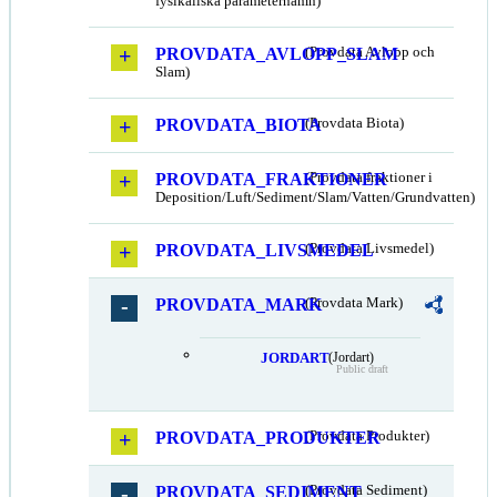
fysikaliska parameternamn)
PROVDATA_AVLOPP_SLAM
(Provdata Avlopp och
Slam)
PROVDATA_BIOTA
(Provdata Biota)
PROVDATA_FRAKTIONER
(Provdata fraktioner i
Deposition/Luft/Sediment/Slam/Vatten/Grundvatten)
PROVDATA_LIVSMEDEL
(Provdata Livsmedel)
PROVDATA_MARK
(Provdata Mark)
JORDART
(Jordart)
Public draft
PROVDATA_PRODUKTER
(Provdata Produkter)
PROVDATA_SEDIMENT
(Provdata Sediment)