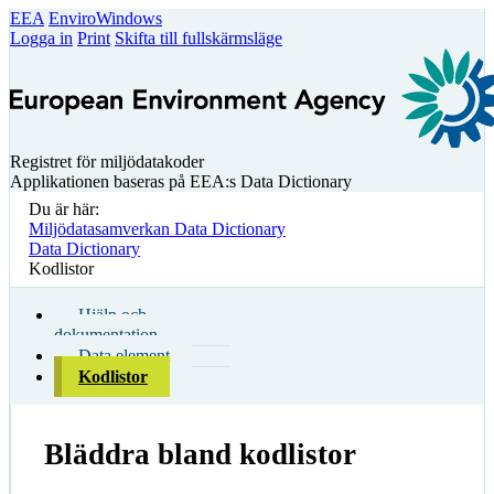
EEA
EnviroWindows
Logga in
Print
Skifta till fullskärmsläge
Registret för miljödatakoder
Applikationen baseras på EEA:s Data Dictionary
Du är här:
Miljödatasamverkan Data Dictionary
Data Dictionary
Kodlistor
Hjälp och
dokumentation
Data element
Kodlistor
Bläddra bland kodlistor