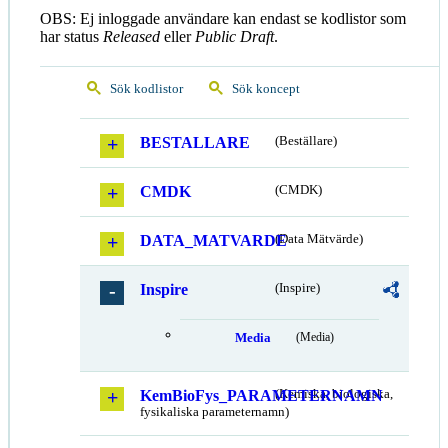
OBS: Ej inloggade användare kan endast se kodlistor som
har status
Released
eller
Public Draft
.
Sök kodlistor
Sök koncept
BESTALLARE
(Beställare)
CMDK
(CMDK)
DATA_MATVARDE
(Data Mätvärde)
Inspire
(Inspire)
Media
(Media)
KemBioFys_PARAMETERNAMN
(Kemiska, biologiska,
fysikaliska parameternamn)