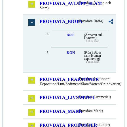
PROVDATA_AVLOPP_SLAM
(Provdata Avlopp och
Slam)
PROVDATA_BIOTA
(Provdata Biota)
ART
(Artnamn enl.
Dyntaxa)
Public draft
KON
(Kön i Biota
samt Human
exponering)
Public draft
PROVDATA_FRAKTIONER
(Provdata fraktioner i
Deposition/Luft/Sediment/Slam/Vatten/Grundvatten)
PROVDATA_LIVSMEDEL
(Provdata Livsmedel)
PROVDATA_MARK
(Provdata Mark)
PROVDATA_PRODUKTER
(Provdata Produkter)