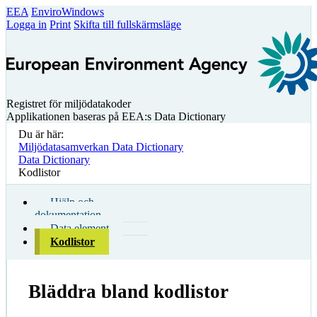
EEA
EnviroWindows
Logga in
Print
Skifta till fullskärmsläge
Registret för miljödatakoder
Applikationen baseras på EEA:s Data Dictionary
Du är här:
Miljödatasamverkan Data Dictionary
Data Dictionary
Kodlistor
Hjälp och
dokumentation
Data element
Kodlistor
Bläddra bland kodlistor