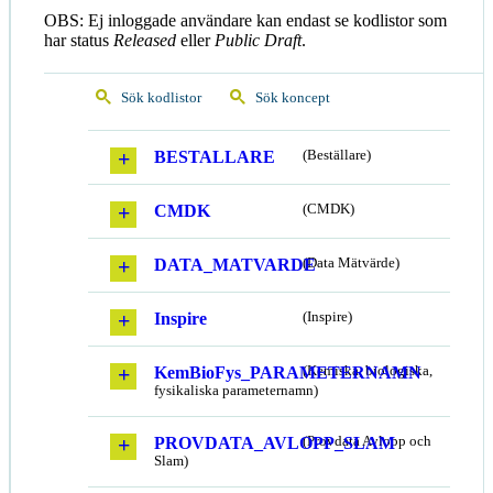
OBS: Ej inloggade användare kan endast se kodlistor som
har status
Released
eller
Public Draft
.
Sök kodlistor
Sök koncept
BESTALLARE
(Beställare)
CMDK
(CMDK)
DATA_MATVARDE
(Data Mätvärde)
Inspire
(Inspire)
KemBioFys_PARAMETERNAMN
(Kemiska, biologiska,
fysikaliska parameternamn)
PROVDATA_AVLOPP_SLAM
(Provdata Avlopp och
Slam)