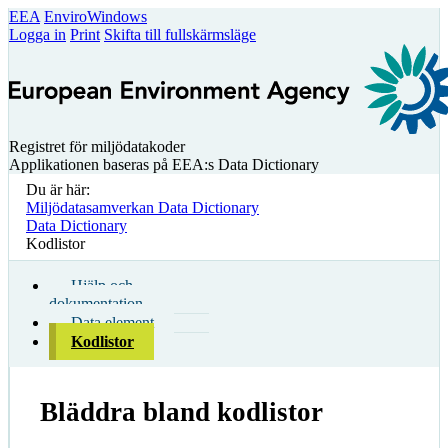
EEA
EnviroWindows
Logga in
Print
Skifta till fullskärmsläge
Registret för miljödatakoder
Applikationen baseras på EEA:s Data Dictionary
Du är här:
Miljödatasamverkan Data Dictionary
Data Dictionary
Kodlistor
Hjälp och
dokumentation
Data element
Kodlistor
Bläddra bland kodlistor