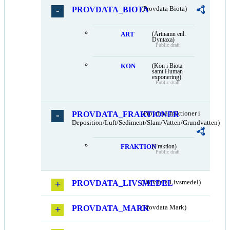
PROVDATA_BIOTA
(Provdata Biota)
ART
(Artnamn enl.
Dyntaxa)
Public draft
KON
(Kön i Biota
samt Human
exponering)
Public draft
PROVDATA_FRAKTIONER
(Provdata fraktioner i
Deposition/Luft/Sediment/Slam/Vatten/Grundvatten)
FRAKTION
(Fraktion)
Public draft
PROVDATA_LIVSMEDEL
(Provdata Livsmedel)
PROVDATA_MARK
(Provdata Mark)