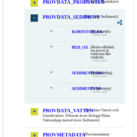
PROVDATA_PRODUKTER
(Provdata Produkter)
PROVDATA_SEDIMENT
(Provdata Sediment)
KORNSTORLEK
(Kornstorlek)
Public draft
RED_OX
(Redox-tillstånd,
om provet är
reducerat eller
oxiderat)
Public draft
SEDIMENTFARG
(Sedimentfärg)
Public draft
SEDIMENTTYP
(Sedimenttyp)
Public draft
PROVDATA_VATTEN
(Provdata Vatten och
Grundvatten. Filtrerat även Avlopp/Slam.
Vattendjup-metod även Sediment)
PROVMETADATA
(Provmetadata)