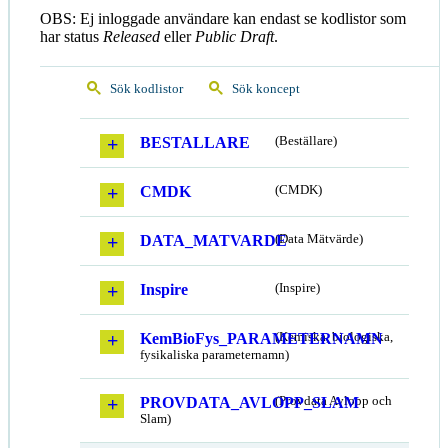
OBS: Ej inloggade användare kan endast se kodlistor som
har status
Released
eller
Public Draft
.
Sök kodlistor
Sök koncept
BESTALLARE
(Beställare)
CMDK
(CMDK)
DATA_MATVARDE
(Data Mätvärde)
Inspire
(Inspire)
KemBioFys_PARAMETERNAMN
(Kemiska, biologiska,
fysikaliska parameternamn)
PROVDATA_AVLOPP_SLAM
(Provdata Avlopp och
Slam)