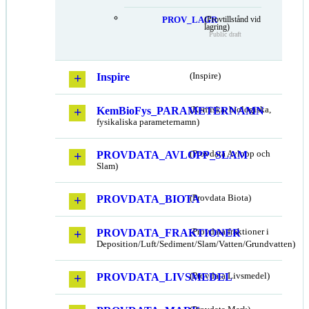
PROV_LAGR
(Provtillstånd vid
lagring)
Public draft
Inspire
(Inspire)
KemBioFys_PARAMETERNAMN
(Kemiska, biologiska,
fysikaliska parameternamn)
PROVDATA_AVLOPP_SLAM
(Provdata Avlopp och
Slam)
PROVDATA_BIOTA
(Provdata Biota)
PROVDATA_FRAKTIONER
(Provdata fraktioner i
Deposition/Luft/Sediment/Slam/Vatten/Grundvatten)
PROVDATA_LIVSMEDEL
(Provdata Livsmedel)