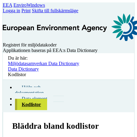
EEA
EnviroWindows
Logga in
Print
Skifta till fullskärmsläge
Registret för miljödatakoder
Applikationen baseras på EEA:s Data Dictionary
Du är här:
Miljödatasamverkan Data Dictionary
Data Dictionary
Kodlistor
Hjälp och
dokumentation
Data element
Kodlistor
Bläddra bland kodlistor