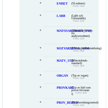
ENHET
(SI-enheter)
Public draft
LABB
(Labb och
Utförarlabb)
Public draft
MATOSAKERHET_TYP
(Mätosäkerhetstyp
för
analysresultatet)
Public draft
MATVARDETAL_ANM
(Mätvärdetalsanmärkning)
Public draft
MATV_STD
(Mätvärdetals-
standard)
Public draft
ORGAN
(Typ av organ)
Public draft
PROVKARL
(Typ av kärl som
provet förvarats
Public draft
i)
PROV_BERED
(Provberedningsmetod)
Public draft