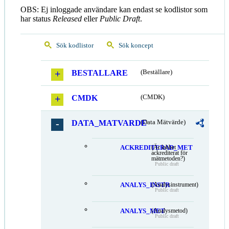
OBS: Ej inloggade användare kan endast se kodlistor som
har status
Released
eller
Public Draft
.
Sök kodlistor
Sök koncept
BESTALLARE
(Beställare)
CMDK
(CMDK)
DATA_MATVARDE
(Data Mätvärde)
ACKREDITERAD_MET
(Är labbet
ackrediterat för
mätmetoden?)
Public draft
ANALYS_INSTR
(Analysinstrument)
Public draft
ANALYS_MET
(Analysmetod)
Public draft