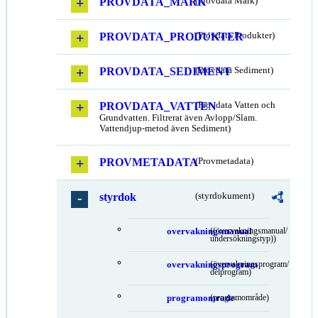
PROVDATA_MARK
(Provdata Mark)
PROVDATA_PRODUKTER
(Provdata Produkter)
PROVDATA_SEDIMENT
(Provdata Sediment)
PROVDATA_VATTEN
(Provdata Vatten och
Grundvatten. Filtrerat även Avlopp/Slam.
Vattendjup-metod även Sediment)
PROVMETADATA
(Provmetadata)
styrdok
(styrdokument)
overvakningsmanual
((övervakningsmanual/
undersökningstyp))
overvakningsprogram
(övervakningsprogram/
delprogram)
programomrade
(programområde)