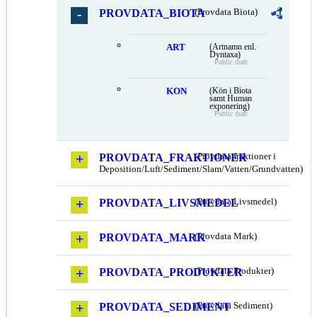
PROVDATA_BIOTA
(Provdata Biota)
ART
(Artnamn enl.
Dyntaxa)
Public draft
KON
(Kön i Biota
samt Human
exponering)
Public draft
PROVDATA_FRAKTIONER
(Provdata fraktioner i
Deposition/Luft/Sediment/Slam/Vatten/Grundvatten)
PROVDATA_LIVSMEDEL
(Provdata Livsmedel)
PROVDATA_MARK
(Provdata Mark)
PROVDATA_PRODUKTER
(Provdata Produkter)
PROVDATA_SEDIMENT
(Provdata Sediment)