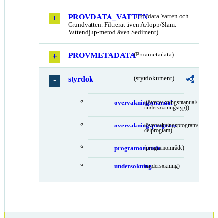
PROVDATA_VATTEN
(Provdata Vatten och
Grundvatten. Filtrerat även Avlopp/Slam.
Vattendjup-metod även Sediment)
PROVMETADATA
(Provmetadata)
styrdok
(styrdokument)
overvakningsmanual
((övervakningsmanual/
undersökningstyp))
overvakningsprogram
(övervakningsprogram/
delprogram)
programomrade
(programområde)
undersokning
(undersokning)