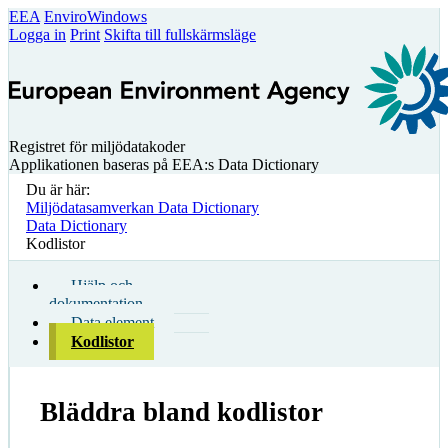
EEA
EnviroWindows
Logga in
Print
Skifta till fullskärmsläge
Registret för miljödatakoder
Applikationen baseras på EEA:s Data Dictionary
Du är här:
Miljödatasamverkan Data Dictionary
Data Dictionary
Kodlistor
Hjälp och
dokumentation
Data element
Kodlistor
Bläddra bland kodlistor