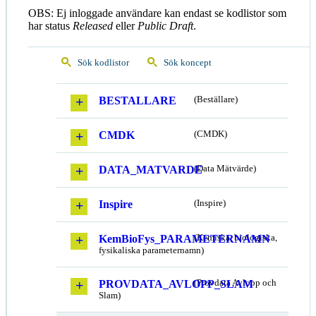
OBS: Ej inloggade användare kan endast se kodlistor som
har status
Released
eller
Public Draft
.
Sök kodlistor
Sök koncept
BESTALLARE
(Beställare)
CMDK
(CMDK)
DATA_MATVARDE
(Data Mätvärde)
Inspire
(Inspire)
KemBioFys_PARAMETERNAMN
(Kemiska, biologiska,
fysikaliska parameternamn)
PROVDATA_AVLOPP_SLAM
(Provdata Avlopp och
Slam)