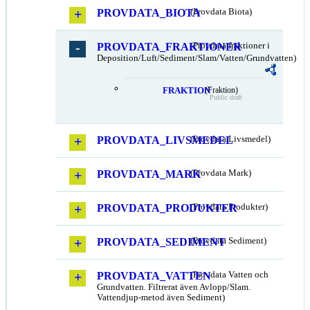
PROVDATA_BIOTA
(Provdata Biota)
PROVDATA_FRAKTIONER
(Provdata fraktioner i
Deposition/Luft/Sediment/Slam/Vatten/Grundvatten)
FRAKTION
(Fraktion)
Public draft
PROVDATA_LIVSMEDEL
(Provdata Livsmedel)
PROVDATA_MARK
(Provdata Mark)
PROVDATA_PRODUKTER
(Provdata Produkter)
PROVDATA_SEDIMENT
(Provdata Sediment)
PROVDATA_VATTEN
(Provdata Vatten och
Grundvatten. Filtrerat även Avlopp/Slam.
Vattendjup-metod även Sediment)