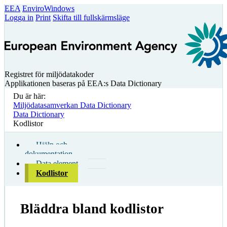
EEA
EnviroWindows
Logga in
Print
Skifta till fullskärmsläge
Registret för miljödatakoder
Applikationen baseras på EEA:s Data Dictionary
Du är här:
Miljödatasamverkan Data Dictionary
Data Dictionary
Kodlistor
Hjälp och
dokumentation
Data element
Kodlistor
Bläddra bland kodlistor