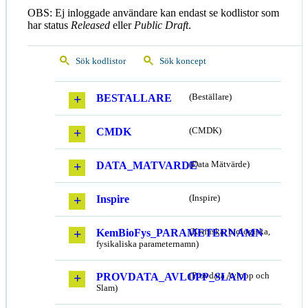
OBS: Ej inloggade användare kan endast se kodlistor som
har status
Released
eller
Public Draft
.
Sök kodlistor
Sök koncept
BESTALLARE
(Beställare)
CMDK
(CMDK)
DATA_MATVARDE
(Data Mätvärde)
Inspire
(Inspire)
KemBioFys_PARAMETERNAMN
(Kemiska, biologiska,
fysikaliska parameternamn)
PROVDATA_AVLOPP_SLAM
(Provdata Avlopp och
Slam)