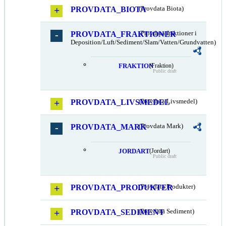
PROVDATA_BIOTA
(Provdata Biota)
PROVDATA_FRAKTIONER
(Provdata fraktioner i
Deposition/Luft/Sediment/Slam/Vatten/Grundvatten)
FRAKTION
(Fraktion)
Public draft
PROVDATA_LIVSMEDEL
(Provdata Livsmedel)
PROVDATA_MARK
(Provdata Mark)
JORDART
(Jordart)
Public draft
PROVDATA_PRODUKTER
(Provdata Produkter)
PROVDATA_SEDIMENT
(Provdata Sediment)