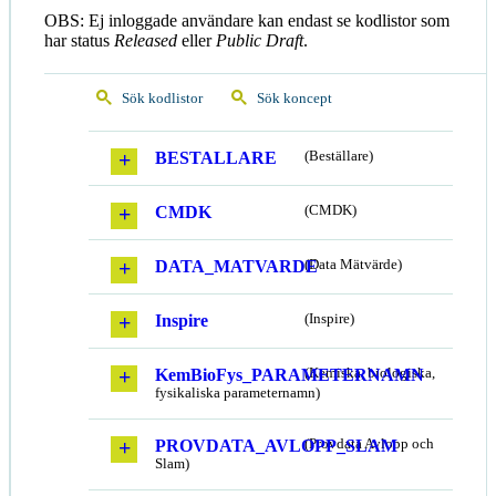
OBS: Ej inloggade användare kan endast se kodlistor som
har status
Released
eller
Public Draft
.
Sök kodlistor
Sök koncept
BESTALLARE
(Beställare)
CMDK
(CMDK)
DATA_MATVARDE
(Data Mätvärde)
Inspire
(Inspire)
KemBioFys_PARAMETERNAMN
(Kemiska, biologiska,
fysikaliska parameternamn)
PROVDATA_AVLOPP_SLAM
(Provdata Avlopp och
Slam)