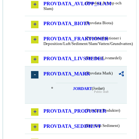
PROVDATA_AVLOPP_SLAM
(Provdata Avlopp och
Slam)
PROVDATA_BIOTA
(Provdata Biota)
PROVDATA_FRAKTIONER
(Provdata fraktioner i
Deposition/Luft/Sediment/Slam/Vatten/Grundvatten)
PROVDATA_LIVSMEDEL
(Provdata Livsmedel)
PROVDATA_MARK
(Provdata Mark)
JORDART
(Jordart)
Public draft
PROVDATA_PRODUKTER
(Provdata Produkter)
PROVDATA_SEDIMENT
(Provdata Sediment)