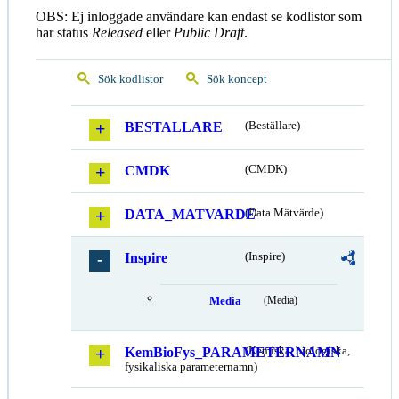
OBS: Ej inloggade användare kan endast se kodlistor som
har status
Released
eller
Public Draft
.
Sök kodlistor
Sök koncept
BESTALLARE
(Beställare)
CMDK
(CMDK)
DATA_MATVARDE
(Data Mätvärde)
Inspire
(Inspire)
Media
(Media)
KemBioFys_PARAMETERNAMN
(Kemiska, biologiska,
fysikaliska parameternamn)