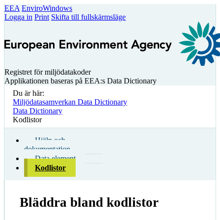
EEA
EnviroWindows
Logga in
Print
Skifta till fullskärmsläge
Registret för miljödatakoder
Applikationen baseras på EEA:s Data Dictionary
Du är här:
Miljödatasamverkan Data Dictionary
Data Dictionary
Kodlistor
Hjälp och
dokumentation
Data element
Kodlistor
Bläddra bland kodlistor