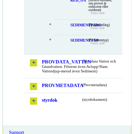
RED_OX
om provet är
reducerat eller
oxiderat)
Public draft
SEDIMENTFARG
(Sedimentfärg)
Public draft
SEDIMENTTYP
(Sedimenttyp)
Public draft
PROVDATA_VATTEN
(Provdata Vatten och
Grundvatten. Filtrerat även Avlopp/Slam.
Vattendjup-metod även Sediment)
PROVMETADATA
(Provmetadata)
styrdok
(styrdokument)
Support