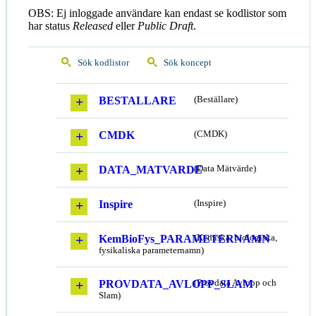
OBS: Ej inloggade användare kan endast se kodlistor som
har status
Released
eller
Public Draft
.
Sök kodlistor
Sök koncept
BESTALLARE
(Beställare)
CMDK
(CMDK)
DATA_MATVARDE
(Data Mätvärde)
Inspire
(Inspire)
KemBioFys_PARAMETERNAMN
(Kemiska, biologiska,
fysikaliska parameternamn)
PROVDATA_AVLOPP_SLAM
(Provdata Avlopp och
Slam)