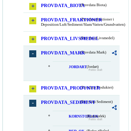
PROVDATA_BIOTA
(Provdata Biota)
PROVDATA_FRAKTIONER
(Provdata fraktioner i
Deposition/Luft/Sediment/Slam/Vatten/Grundvatten)
PROVDATA_LIVSMEDEL
(Provdata Livsmedel)
PROVDATA_MARK
(Provdata Mark)
JORDART
(Jordart)
Public draft
PROVDATA_PRODUKTER
(Provdata Produkter)
PROVDATA_SEDIMENT
(Provdata Sediment)
KORNSTORLEK
(Kornstorlek)
Public draft
(Redox-tillstånd,