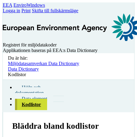
EEA
EnviroWindows
Logga in
Print
Skifta till fullskärmsläge
Registret för miljödatakoder
Applikationen baseras på EEA:s Data Dictionary
Du är här:
Miljödatasamverkan Data Dictionary
Data Dictionary
Kodlistor
Hjälp och
dokumentation
Data element
Kodlistor
Bläddra bland kodlistor