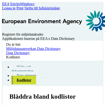
EEA
EnviroWindows
Logga in
Print
Skifta till fullskärmsläge
Registret för miljödatakoder
Applikationen baseras på EEA:s Data Dictionary
Du är här:
Miljödatasamverkan Data Dictionary
Data Dictionary
Kodlistor
Hjälp och
dokumentation
Data element
Kodlistor
Bläddra bland kodlistor