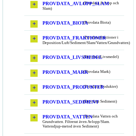
PROVDATA_AVLOPP_SLAM
(Provdata Avlopp och
Slam)
PROVDATA_BIOTA
(Provdata Biota)
PROVDATA_FRAKTIONER
(Provdata fraktioner i
Deposition/Luft/Sediment/Slam/Vatten/Grundvatten)
PROVDATA_LIVSMEDEL
(Provdata Livsmedel)
PROVDATA_MARK
(Provdata Mark)
PROVDATA_PRODUKTER
(Provdata Produkter)
PROVDATA_SEDIMENT
(Provdata Sediment)
PROVDATA_VATTEN
(Provdata Vatten och
Grundvatten. Filtrerat även Avlopp/Slam.
Vattendjup-metod även Sediment)