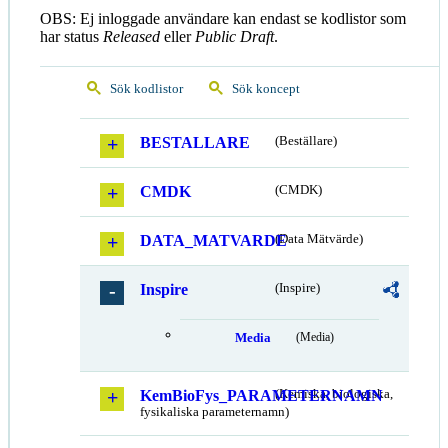
OBS: Ej inloggade användare kan endast se kodlistor som
har status
Released
eller
Public Draft
.
Sök kodlistor
Sök koncept
BESTALLARE
(Beställare)
CMDK
(CMDK)
DATA_MATVARDE
(Data Mätvärde)
Inspire
(Inspire)
Media
(Media)
KemBioFys_PARAMETERNAMN
(Kemiska, biologiska,
fysikaliska parameternamn)