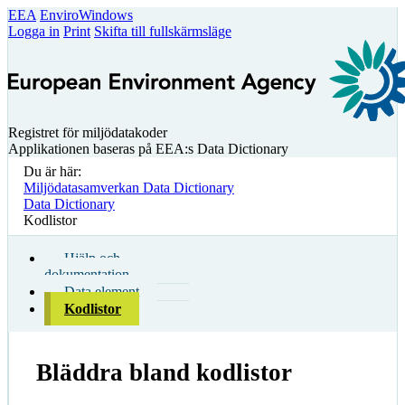
EEA
EnviroWindows
Logga in
Print
Skifta till fullskärmsläge
Registret för miljödatakoder
Applikationen baseras på EEA:s Data Dictionary
Du är här:
Miljödatasamverkan Data Dictionary
Data Dictionary
Kodlistor
Hjälp och
dokumentation
Data element
Kodlistor
Bläddra bland kodlistor