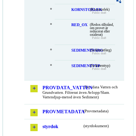
KORNSTORLEK
(Kornstorlek)
Public draft
RED_OX
(Redox-tillstånd,
om provet är
reducerat eller
oxiderat)
Public draft
SEDIMENTFARG
(Sedimentfärg)
Public draft
SEDIMENTTYP
(Sedimenttyp)
Public draft
PROVDATA_VATTEN
(Provdata Vatten och
Grundvatten. Filtrerat även Avlopp/Slam.
Vattendjup-metod även Sediment)
PROVMETADATA
(Provmetadata)
styrdok
(styrdokument)