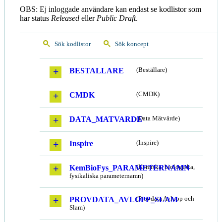
OBS: Ej inloggade användare kan endast se kodlistor som
har status
Released
eller
Public Draft
.
Sök kodlistor
Sök koncept
BESTALLARE
(Beställare)
CMDK
(CMDK)
DATA_MATVARDE
(Data Mätvärde)
Inspire
(Inspire)
KemBioFys_PARAMETERNAMN
(Kemiska, biologiska,
fysikaliska parameternamn)
PROVDATA_AVLOPP_SLAM
(Provdata Avlopp och
Slam)