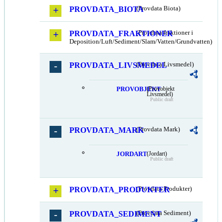
PROVDATA_BIOTA
(Provdata Biota)
PROVDATA_FRAKTIONER
(Provdata fraktioner i
Deposition/Luft/Sediment/Slam/Vatten/Grundvatten)
PROVDATA_LIVSMEDEL
(Provdata Livsmedel)
PROVOBJEKT
(Provobjekt
Livsmedel)
Public draft
PROVDATA_MARK
(Provdata Mark)
JORDART
(Jordart)
Public draft
PROVDATA_PRODUKTER
(Provdata Produkter)
PROVDATA_SEDIMENT
(Provdata Sediment)