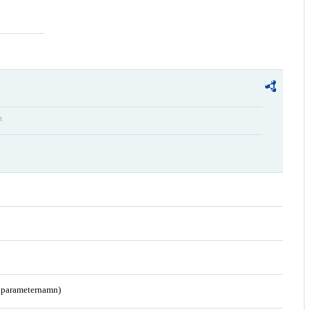
t
a parameternamn)