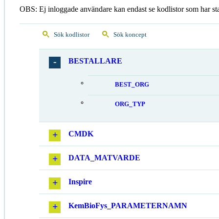
OBS: Ej inloggade användare kan endast se kodlistor som har st
Sök kodlistor
Sök koncept
BESTALLARE
BEST_ORG
ORG_TYP
CMDK
DATA_MATVARDE
Inspire
KemBioFys_PARAMETERNAMN