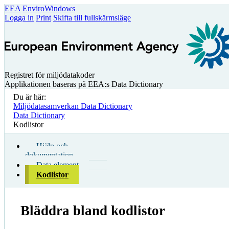
EEA
EnviroWindows
Logga in
Print
Skifta till fullskärmsläge
Registret för miljödatakoder
Applikationen baseras på EEA:s Data Dictionary
Du är här:
Miljödatasamverkan Data Dictionary
Data Dictionary
Kodlistor
Hjälp och
dokumentation
Data element
Kodlistor
Bläddra bland kodlistor