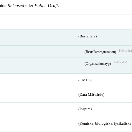
atus
Released
eller
Public Draft
.
(Beställare)
Public draf
(Beställarorganisation)
Public draft
(Organisationstyp)
(CMDK)
(Data Mätvärde)
(Inspire)
(Kemiska, biologiska, fysikalisk