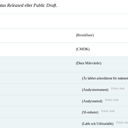
atus
Released
eller
Public Draft
.
(Beställare)
(CMDK)
(Data Mätvärde)
(Är labbet ackrediterat för mätme
Public draft
(Analysinstrument)
Public draft
(Analysmetod)
Public draft
(SI-enheter)
Public dra
(Labb och Utförarlabb)