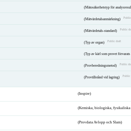
(Mätosäkerhetstyp för analysresul
Public
(Mätvärdetalsanmärkning)
Public dr
(Mätvärdetals-standard)
Public draft
(Typ av organ)
(Typ av kärl som provet förvarats
Public dr
(Provberedningsmetod)
Public 
(Provtillstånd vid lagring)
(Inspire)
(Kemiska, biologiska, fysikalisk
(Provdata Avlopp och Slam)