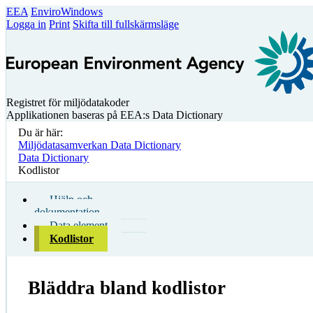
EEA
EnviroWindows
Logga in
Print
Skifta till fullskärmsläge
Registret för miljödatakoder
Applikationen baseras på EEA:s Data Dictionary
Du är här:
Miljödatasamverkan Data Dictionary
Data Dictionary
Kodlistor
Hjälp och
dokumentation
Data element
Kodlistor
Bläddra bland kodlistor