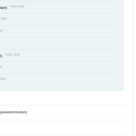
Public draft
tatet)
 draft
aft
Public draft
 i)
aft
draft
a parameternamn)