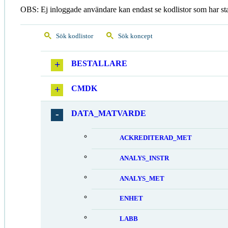
OBS: Ej inloggade användare kan endast se kodlistor som har st
Sök kodlistor
Sök koncept
BESTALLARE
CMDK
DATA_MATVARDE
ACKREDITERAD_MET
ANALYS_INSTR
ANALYS_MET
ENHET
LABB