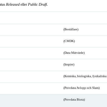
atus
Released
eller
Public Draft
.
(Beställare)
(CMDK)
(Data Mätvärde)
(Inspire)
(Kemiska, biologiska, fysikalisk
(Provdata Avlopp och Slam)
(Provdata Biota)