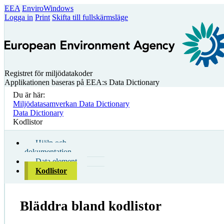
EEA
EnviroWindows
Logga in
Print
Skifta till fullskärmsläge
Registret för miljödatakoder
Applikationen baseras på EEA:s Data Dictionary
Du är här:
Miljödatasamverkan Data Dictionary
Data Dictionary
Kodlistor
Hjälp och
dokumentation
Data element
Kodlistor
Bläddra bland kodlistor