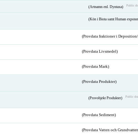
Public dr
(Artnamn enl. Dyntaxa)
(Kön i Biota samt Human expone
(Provdata fraktioner i Depositio
(Provdata Livsmedel)
(Provdata Mark)
(Provdata Produkter)
Public dra
(Provobjekt Produkter)
(Provdata Sediment)
(Provdata Vatten och Grundvatten