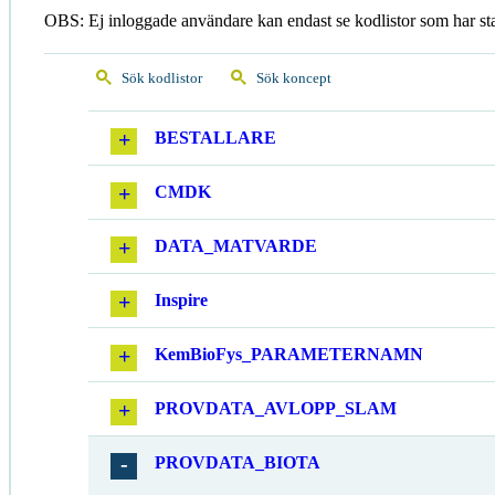
OBS: Ej inloggade användare kan endast se kodlistor som har st
Sök kodlistor
Sök koncept
BESTALLARE
CMDK
DATA_MATVARDE
Inspire
KemBioFys_PARAMETERNAMN
PROVDATA_AVLOPP_SLAM
PROVDATA_BIOTA