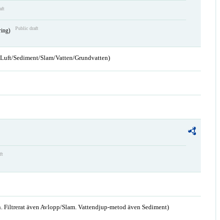
aft
Public draft
ring)
n/Luft/Sediment/Slam/Vatten/Grundvatten)
ft
. Filtrerat även Avlopp/Slam. Vattendjup-metod även Sediment)