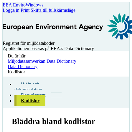
EEA
EnviroWindows
Logga in
Print
Skifta till fullskärmsläge
Registret för miljödatakoder
Applikationen baseras på EEA:s Data Dictionary
Du är här:
Miljödatasamverkan Data Dictionary
Data Dictionary
Kodlistor
Hjälp och
dokumentation
Data element
Kodlistor
Bläddra bland kodlistor