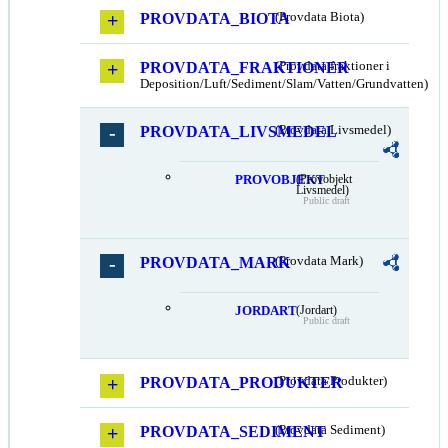
PROVDATA_BIOTA
(Provdata Biota)
PROVDATA_FRAKTIONER
(Provdata fraktioner i
Deposition/Luft/Sediment/Slam/Vatten/Grundvatten)
PROVDATA_LIVSMEDEL
(Provdata Livsmedel)
PROVOBJEKT
(Provobjekt
Livsmedel)
Public draft
PROVDATA_MARK
(Provdata Mark)
JORDART
(Jordart)
Public draft
PROVDATA_PRODUKTER
(Provdata Produkter)
PROVDATA_SEDIMENT
(Provdata Sediment)