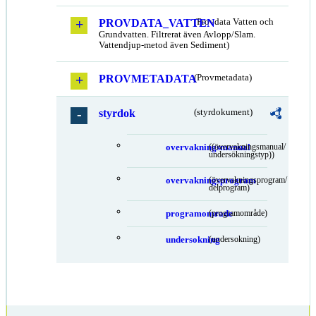
PROVDATA_VATTEN
(Provdata Vatten och
Grundvatten. Filtrerat även Avlopp/Slam.
Vattendjup-metod även Sediment)
PROVMETADATA
(Provmetadata)
styrdok
(styrdokument)
overvakningsmanual
((övervakningsmanual/
undersökningstyp))
overvakningsprogram
(övervakningsprogram/
delprogram)
programomrade
(programområde)
undersokning
(undersokning)