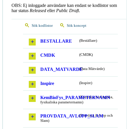
OBS: Ej inloggade användare kan endast se kodlistor som
har status
Released
eller
Public Draft
.
Sök kodlistor
Sök koncept
BESTALLARE
(Beställare)
CMDK
(CMDK)
DATA_MATVARDE
(Data Mätvärde)
Inspire
(Inspire)
KemBioFys_PARAMETERNAMN
(Kemiska, biologiska,
fysikaliska parameternamn)
PROVDATA_AVLOPP_SLAM
(Provdata Avlopp och
Slam)