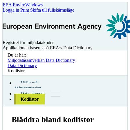
EEA
EnviroWindows
Logga in
Print
Skifta till fullskärmsläge
Registret för miljödatakoder
Applikationen baseras på EEA:s Data Dictionary
Du är här:
Miljödatasamverkan Data Dictionary
Data Dictionary
Kodlistor
Hjälp och
dokumentation
Data element
Kodlistor
Bläddra bland kodlistor