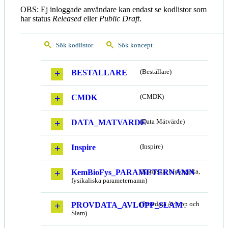
OBS: Ej inloggade användare kan endast se kodlistor som
har status
Released
eller
Public Draft
.
Sök kodlistor
Sök koncept
BESTALLARE
(Beställare)
CMDK
(CMDK)
DATA_MATVARDE
(Data Mätvärde)
Inspire
(Inspire)
KemBioFys_PARAMETERNAMN
(Kemiska, biologiska,
fysikaliska parameternamn)
PROVDATA_AVLOPP_SLAM
(Provdata Avlopp och
Slam)