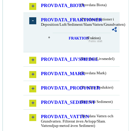
PROVDATA_BIOTA
(Provdata Biota)
PROVDATA_FRAKTIONER
(Provdata fraktioner i
Deposition/Luft/Sediment/Slam/Vatten/Grundvatten)
FRAKTION
(Fraktion)
Public draft
PROVDATA_LIVSMEDEL
(Provdata Livsmedel)
PROVDATA_MARK
(Provdata Mark)
PROVDATA_PRODUKTER
(Provdata Produkter)
PROVDATA_SEDIMENT
(Provdata Sediment)
PROVDATA_VATTEN
(Provdata Vatten och
Grundvatten. Filtrerat även Avlopp/Slam.
Vattendjup-metod även Sediment)