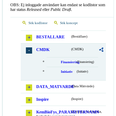
OBS: Ej inloggade användare kan endast se kodlistor som
har status
Released
eller
Public Draft
.
Sök kodlistor
Sök koncept
BESTALLARE
(Beställare)
CMDK
(CMDK)
Finansiering
(Finansiering)
Initiativ
(Initiativ)
DATA_MATVARDE
(Data Mätvärde)
Inspire
(Inspire)
KemBioFys_PARAMETERNAMN
(Kemiska, biologiska,