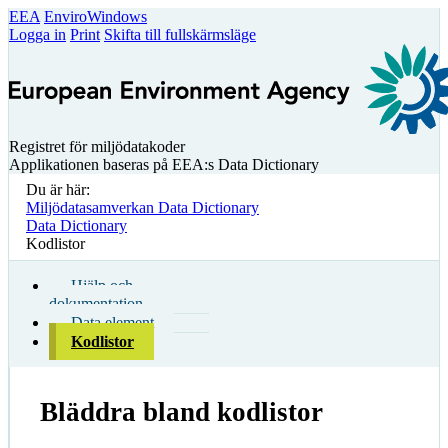
EEA
EnviroWindows
Logga in
Print
Skifta till fullskärmsläge
Registret för miljödatakoder
Applikationen baseras på EEA:s Data Dictionary
Du är här:
Miljödatasamverkan Data Dictionary
Data Dictionary
Kodlistor
Hjälp och
dokumentation
Data element
Kodlistor
Bläddra bland kodlistor