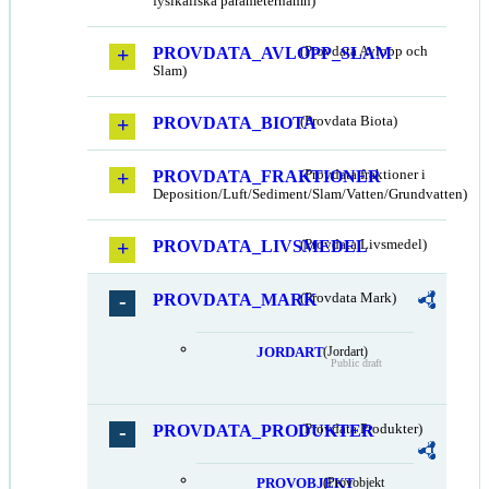
fysikaliska parameternamn)
PROVDATA_AVLOPP_SLAM
(Provdata Avlopp och
Slam)
PROVDATA_BIOTA
(Provdata Biota)
PROVDATA_FRAKTIONER
(Provdata fraktioner i
Deposition/Luft/Sediment/Slam/Vatten/Grundvatten)
PROVDATA_LIVSMEDEL
(Provdata Livsmedel)
PROVDATA_MARK
(Provdata Mark)
JORDART
(Jordart)
Public draft
PROVDATA_PRODUKTER
(Provdata Produkter)
PROVOBJEKT
(Provobjekt