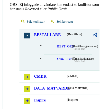
OBS: Ej inloggade användare kan endast se kodlistor som
har status
Released
eller
Public Draft
.
Sök kodlistor
Sök koncept
BESTALLARE
(Beställare)
BEST_ORG
(Beställarorganisation)
Public draft
ORG_TYP
(Organisationstyp)
Public draft
CMDK
(CMDK)
DATA_MATVARDE
(Data Mätvärde)
Inspire
(Inspire)