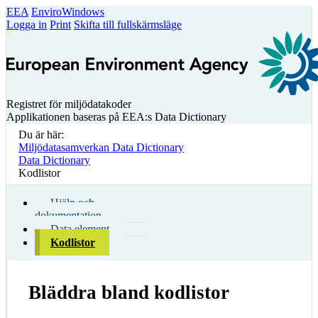
EEA
EnviroWindows
Logga in
Print
Skifta till fullskärmsläge
Registret för miljödatakoder
Applikationen baseras på EEA:s Data Dictionary
Du är här:
Miljödatasamverkan Data Dictionary
Data Dictionary
Kodlistor
Hjälp och
dokumentation
Data element
Kodlistor
Bläddra bland kodlistor