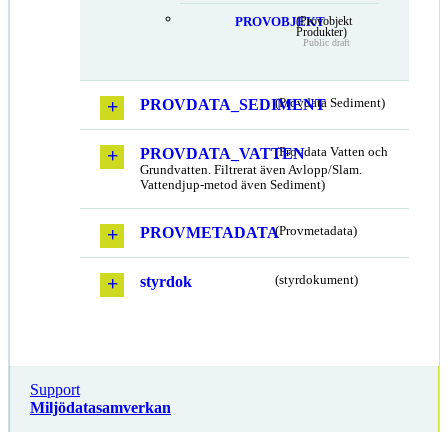
PROVOBJEKT
(Provobjekt
Produkter)
Public draft
PROVDATA_SEDIMENT
(Provdata Sediment)
PROVDATA_VATTEN
(Provdata Vatten och
Grundvatten. Filtrerat även Avlopp/Slam.
Vattendjup-metod även Sediment)
PROVMETADATA
(Provmetadata)
styrdok
(styrdokument)
Support
Miljödatasamverkan