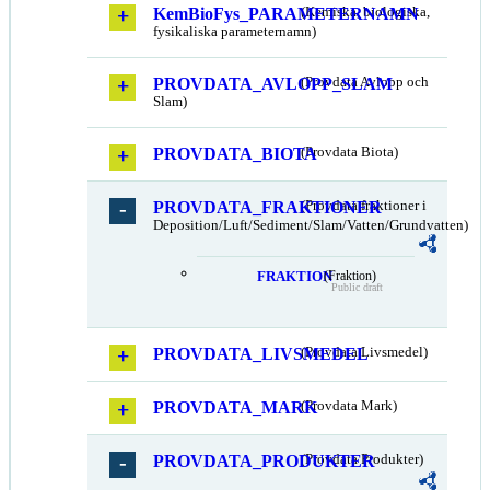
KemBioFys_PARAMETERNAMN
(Kemiska, biologiska,
fysikaliska parameternamn)
PROVDATA_AVLOPP_SLAM
(Provdata Avlopp och
Slam)
PROVDATA_BIOTA
(Provdata Biota)
PROVDATA_FRAKTIONER
(Provdata fraktioner i
Deposition/Luft/Sediment/Slam/Vatten/Grundvatten)
FRAKTION
(Fraktion)
Public draft
PROVDATA_LIVSMEDEL
(Provdata Livsmedel)
PROVDATA_MARK
(Provdata Mark)
PROVDATA_PRODUKTER
(Provdata Produkter)