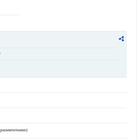
t
a parameternamn)