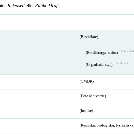
atus
Released
eller
Public Draft
.
(Beställare)
Public draf
(Beställarorganisation)
Public draft
(Organisationstyp)
(CMDK)
(Data Mätvärde)
(Inspire)
(Kemiska, biologiska, fysikalisk