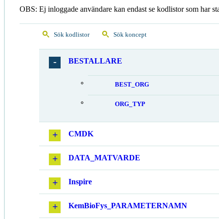
OBS: Ej inloggade användare kan endast se kodlistor som har st
Sök kodlistor
Sök koncept
BESTALLARE
BEST_ORG
ORG_TYP
CMDK
DATA_MATVARDE
Inspire
KemBioFys_PARAMETERNAMN