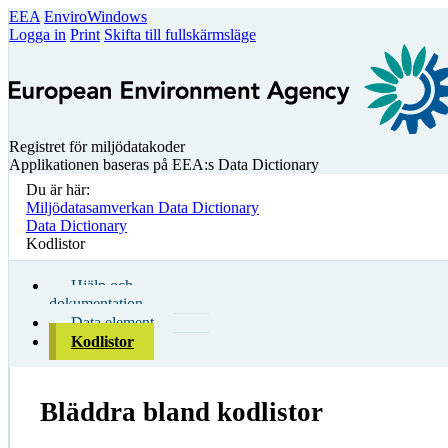
EEA
EnviroWindows
Logga in
Print
Skifta till fullskärmsläge
Registret för miljödatakoder
Applikationen baseras på EEA:s Data Dictionary
Du är här:
Miljödatasamverkan Data Dictionary
Data Dictionary
Kodlistor
Hjälp och
dokumentation
Data element
Kodlistor
Bläddra bland kodlistor