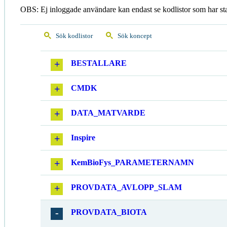
OBS: Ej inloggade användare kan endast se kodlistor som har st
Sök kodlistor
Sök koncept
BESTALLARE
CMDK
DATA_MATVARDE
Inspire
KemBioFys_PARAMETERNAMN
PROVDATA_AVLOPP_SLAM
PROVDATA_BIOTA