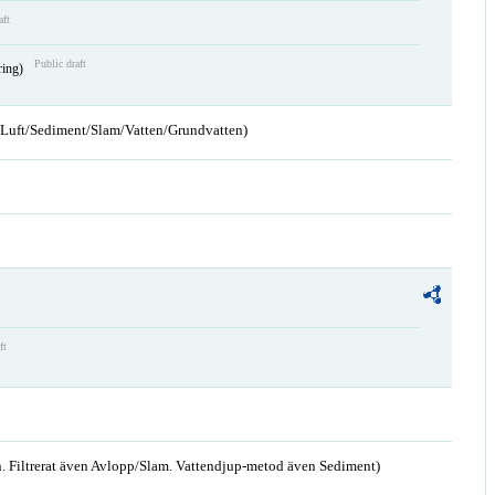
aft
Public draft
ring)
n/Luft/Sediment/Slam/Vatten/Grundvatten)
ft
. Filtrerat även Avlopp/Slam. Vattendjup-metod även Sediment)