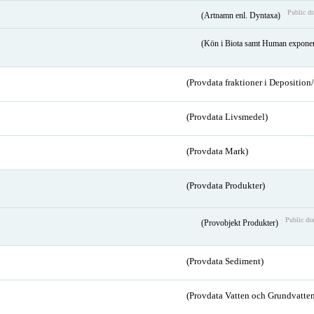
Public dr
(Artnamn enl. Dyntaxa)
(Kön i Biota samt Human expone
(Provdata fraktioner i Depositio
(Provdata Livsmedel)
(Provdata Mark)
(Provdata Produkter)
Public dra
(Provobjekt Produkter)
(Provdata Sediment)
(Provdata Vatten och Grundvatten