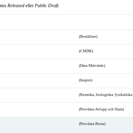
atus
Released
eller
Public Draft
.
(Beställare)
(CMDK)
(Data Mätvärde)
(Inspire)
(Kemiska, biologiska, fysikalisk
(Provdata Avlopp och Slam)
(Provdata Biota)