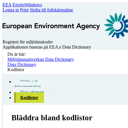
EEA
EnviroWindows
Logga in
Print
Skifta till fullskärmsläge
Registret för miljödatakoder
Applikationen baseras på EEA:s Data Dictionary
Du är här:
Miljödatasamverkan Data Dictionary
Data Dictionary
Kodlistor
Hjälp och
dokumentation
Data element
Kodlistor
Bläddra bland kodlistor