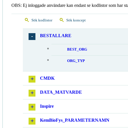
OBS: Ej inloggade användare kan endast se kodlistor som har st
Sök kodlistor
Sök koncept
BESTALLARE
BEST_ORG
ORG_TYP
CMDK
DATA_MATVARDE
Inspire
KemBioFys_PARAMETERNAMN