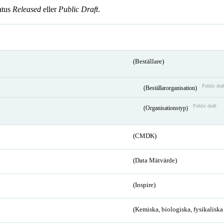
atus
Released
eller
Public Draft
.
(Beställare)
Public draf
(Beställarorganisation)
Public draft
(Organisationstyp)
(CMDK)
(Data Mätvärde)
(Inspire)
(Kemiska, biologiska, fysikalisk