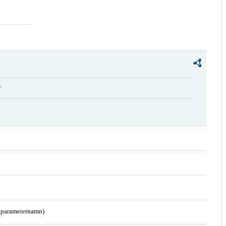
t
a parameternamn)