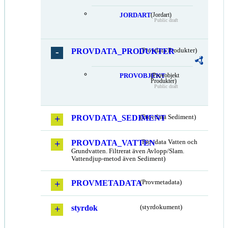
JORDART
(Jordart)
Public draft
PROVDATA_PRODUKTER
(Provdata Produkter)
PROVOBJEKT
(Provobjekt
Produkter)
Public draft
PROVDATA_SEDIMENT
(Provdata Sediment)
PROVDATA_VATTEN
(Provdata Vatten och
Grundvatten. Filtrerat även Avlopp/Slam.
Vattendjup-metod även Sediment)
PROVMETADATA
(Provmetadata)
styrdok
(styrdokument)