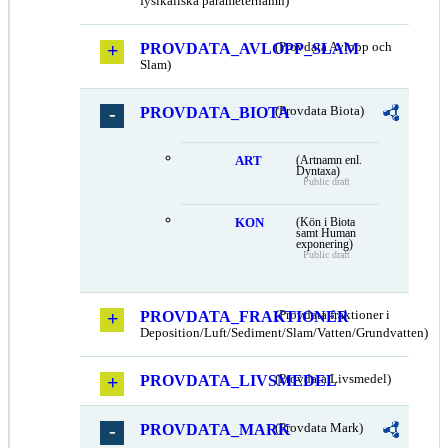
fysikaliska parameternamn)
PROVDATA_AVLOPP_SLAM
(Provdata Avlopp och
Slam)
PROVDATA_BIOTA
(Provdata Biota)
ART
(Artnamn enl.
Dyntaxa)
Public draft
KON
(Kön i Biota
samt Human
exponering)
Public draft
PROVDATA_FRAKTIONER
(Provdata fraktioner i
Deposition/Luft/Sediment/Slam/Vatten/Grundvatten)
PROVDATA_LIVSMEDEL
(Provdata Livsmedel)
PROVDATA_MARK
(Provdata Mark)