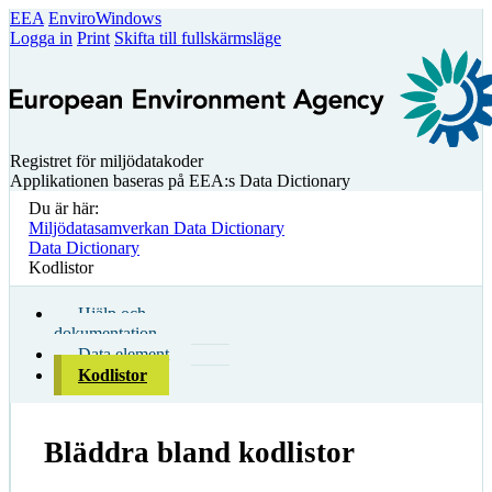
EEA
EnviroWindows
Logga in
Print
Skifta till fullskärmsläge
Registret för miljödatakoder
Applikationen baseras på EEA:s Data Dictionary
Du är här:
Miljödatasamverkan Data Dictionary
Data Dictionary
Kodlistor
Hjälp och
dokumentation
Data element
Kodlistor
Bläddra bland kodlistor