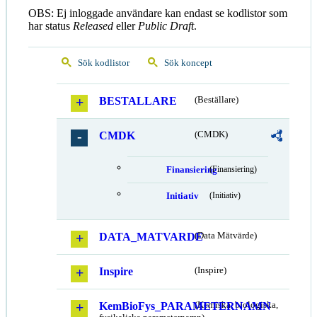
OBS: Ej inloggade användare kan endast se kodlistor som
har status
Released
eller
Public Draft
.
Sök kodlistor
Sök koncept
BESTALLARE
(Beställare)
CMDK
(CMDK)
Finansiering
(Finansiering)
Initiativ
(Initiativ)
DATA_MATVARDE
(Data Mätvärde)
Inspire
(Inspire)
KemBioFys_PARAMETERNAMN
(Kemiska, biologiska,