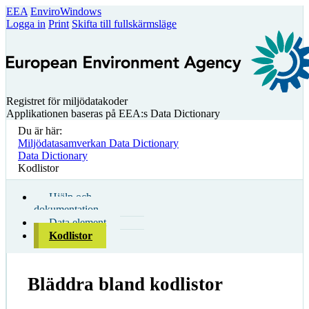
EEA
EnviroWindows
Logga in
Print
Skifta till fullskärmsläge
Registret för miljödatakoder
Applikationen baseras på EEA:s Data Dictionary
Du är här:
Miljödatasamverkan Data Dictionary
Data Dictionary
Kodlistor
Hjälp och
dokumentation
Data element
Kodlistor
Bläddra bland kodlistor