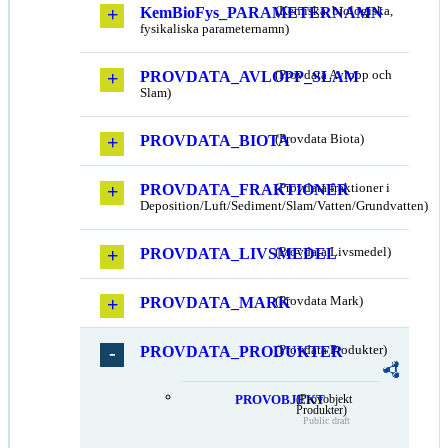
KemBioFys_PARAMETERNAMN
(Kemiska, biologiska,
fysikaliska parameternamn)
PROVDATA_AVLOPP_SLAM
(Provdata Avlopp och
Slam)
PROVDATA_BIOTA
(Provdata Biota)
PROVDATA_FRAKTIONER
(Provdata fraktioner i
Deposition/Luft/Sediment/Slam/Vatten/Grundvatten)
PROVDATA_LIVSMEDEL
(Provdata Livsmedel)
PROVDATA_MARK
(Provdata Mark)
PROVDATA_PRODUKTER
(Provdata Produkter)
PROVOBJEKT
(Provobjekt
Produkter)
Public draft