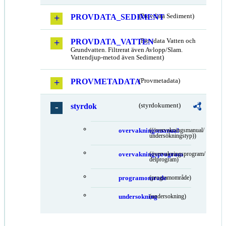
PROVDATA_SEDIMENT
(Provdata Sediment)
PROVDATA_VATTEN
(Provdata Vatten och
Grundvatten. Filtrerat även Avlopp/Slam.
Vattendjup-metod även Sediment)
PROVMETADATA
(Provmetadata)
styrdok
(styrdokument)
overvakningsmanual
((övervakningsmanual/
undersökningstyp))
overvakningsprogram
(övervakningsprogram/
delprogram)
programomrade
(programområde)
undersokning
(undersokning)