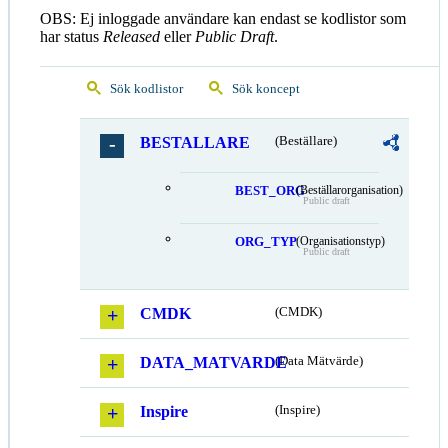
OBS: Ej inloggade användare kan endast se kodlistor som
har status
Released
eller
Public Draft
.
Sök kodlistor
Sök koncept
BESTALLARE
(Beställare)
BEST_ORG
(Beställarorganisation)
Public draft
ORG_TYP
(Organisationstyp)
Public draft
CMDK
(CMDK)
DATA_MATVARDE
(Data Mätvärde)
Inspire
(Inspire)