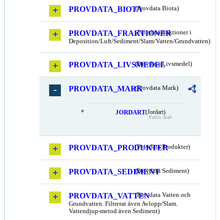
PROVDATA_BIOTA
(Provdata Biota)
PROVDATA_FRAKTIONER
(Provdata fraktioner i
Deposition/Luft/Sediment/Slam/Vatten/Grundvatten)
PROVDATA_LIVSMEDEL
(Provdata Livsmedel)
PROVDATA_MARK
(Provdata Mark)
JORDART
(Jordart)
Public draft
PROVDATA_PRODUKTER
(Provdata Produkter)
PROVDATA_SEDIMENT
(Provdata Sediment)
PROVDATA_VATTEN
(Provdata Vatten och
Grundvatten. Filtrerat även Avlopp/Slam.
Vattendjup-metod även Sediment)