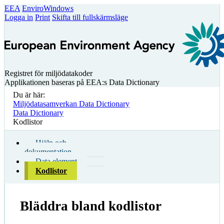
EEA
EnviroWindows
Logga in
Print
Skifta till fullskärmsläge
Registret för miljödatakoder
Applikationen baseras på EEA:s Data Dictionary
Du är här:
Miljödatasamverkan Data Dictionary
Data Dictionary
Kodlistor
Hjälp och
dokumentation
Data element
Kodlistor
Bläddra bland kodlistor