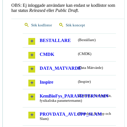
OBS: Ej inloggade användare kan endast se kodlistor som
har status
Released
eller
Public Draft
.
Sök kodlistor
Sök koncept
BESTALLARE
(Beställare)
CMDK
(CMDK)
DATA_MATVARDE
(Data Mätvärde)
Inspire
(Inspire)
KemBioFys_PARAMETERNAMN
(Kemiska, biologiska,
fysikaliska parameternamn)
PROVDATA_AVLOPP_SLAM
(Provdata Avlopp och
Slam)