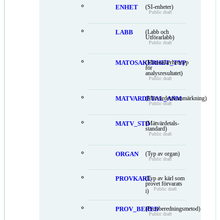
ENHET
(SI-enheter)
Public draft
LABB
(Labb och
Utförarlabb)
Public draft
MATOSAKERHET_TYP
(Mätosäkerhetstyp
för
analysresultatet)
Public draft
MATVARDETAL_ANM
(Mätvärdetalsanmärkning)
Public draft
MATV_STD
(Mätvärdetals-
standard)
Public draft
ORGAN
(Typ av organ)
Public draft
PROVKARL
(Typ av kärl som
provet förvarats
Public draft
i)
PROV_BERED
(Provberedningsmetod)
Public draft