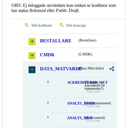
OBS: Ej inloggade användare kan endast se kodlistor som
har status
Released
eller
Public Draft
.
Sök kodlistor
Sök koncept
BESTALLARE
(Beställare)
CMDK
(CMDK)
DATA_MATVARDE
(Data Mätvärde)
ACKREDITERAD_MET
(Är labbet
ackrediterat för
mätmetoden?)
Public draft
ANALYS_INSTR
(Analysinstrument)
Public draft
ANALYS_MET
(Analysmetod)
Public draft