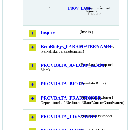
PROV_LAGR
(Provtillstånd vid
lagring)
Public draft
Inspire
(Inspire)
KemBioFys_PARAMETERNAMN
(Kemiska, biologiska,
fysikaliska parameternamn)
PROVDATA_AVLOPP_SLAM
(Provdata Avlopp och
Slam)
PROVDATA_BIOTA
(Provdata Biota)
PROVDATA_FRAKTIONER
(Provdata fraktioner i
Deposition/Luft/Sediment/Slam/Vatten/Grundvatten)
PROVDATA_LIVSMEDEL
(Provdata Livsmedel)