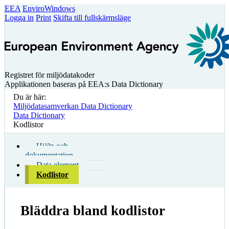
EEA
EnviroWindows
Logga in
Print
Skifta till fullskärmsläge
Registret för miljödatakoder
Applikationen baseras på EEA:s Data Dictionary
Du är här:
Miljödatasamverkan Data Dictionary
Data Dictionary
Kodlistor
Hjälp och
dokumentation
Data element
Kodlistor
Bläddra bland kodlistor