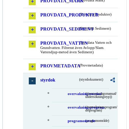
PROVDATA_MARK
(Provdata Mark)
PROVDATA_PRODUKTER
(Provdata Produkter)
PROVDATA_SEDIMENT
(Provdata Sediment)
PROVDATA_VATTEN
(Provdata Vatten och
Grundvatten. Filtrerat även Avlopp/Slam.
Vattendjup-metod även Sediment)
PROVMETADATA
(Provmetadata)
styrdok
(styrdokument)
overvakningsmanual
((övervakningsmanual/
undersökningstyp))
overvakningsprogram
(övervakningsprogram/
delprogram)
programomrade
(programområde)