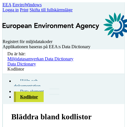
EEA
EnviroWindows
Logga in
Print
Skifta till fullskärmsläge
Registret för miljödatakoder
Applikationen baseras på EEA:s Data Dictionary
Du är här:
Miljödatasamverkan Data Dictionary
Data Dictionary
Kodlistor
Hjälp och
dokumentation
Data element
Kodlistor
Bläddra bland kodlistor