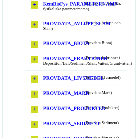
KemBioFys_PARAMETERNAMN
(Kemiska, biologiska,
fysikaliska parameternamn)
PROVDATA_AVLOPP_SLAM
(Provdata Avlopp och
Slam)
PROVDATA_BIOTA
(Provdata Biota)
PROVDATA_FRAKTIONER
(Provdata fraktioner i
Deposition/Luft/Sediment/Slam/Vatten/Grundvatten)
PROVDATA_LIVSMEDEL
(Provdata Livsmedel)
PROVDATA_MARK
(Provdata Mark)
PROVDATA_PRODUKTER
(Provdata Produkter)
PROVDATA_SEDIMENT
(Provdata Sediment)
(Provdata Vatten och