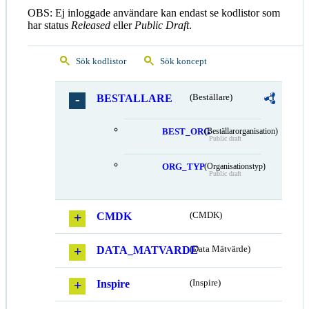
OBS: Ej inloggade användare kan endast se kodlistor som
har status
Released
eller
Public Draft
.
Sök kodlistor
Sök koncept
BESTALLARE
(Beställare)
BEST_ORG
(Beställarorganisation)
Public draft
ORG_TYP
(Organisationstyp)
Public draft
CMDK
(CMDK)
DATA_MATVARDE
(Data Mätvärde)
Inspire
(Inspire)