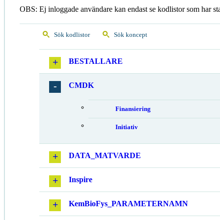
OBS: Ej inloggade användare kan endast se kodlistor som har st
Sök kodlistor
Sök koncept
BESTALLARE
CMDK
Finansiering
Initiativ
DATA_MATVARDE
Inspire
KemBioFys_PARAMETERNAMN