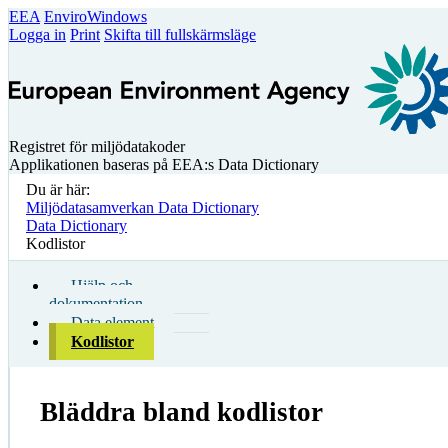
EEA
EnviroWindows
Logga in
Print
Skifta till fullskärmsläge
Registret för miljödatakoder
Applikationen baseras på EEA:s Data Dictionary
Du är här:
Miljödatasamverkan Data Dictionary
Data Dictionary
Kodlistor
Hjälp och
dokumentation
Data element
Kodlistor
Bläddra bland kodlistor