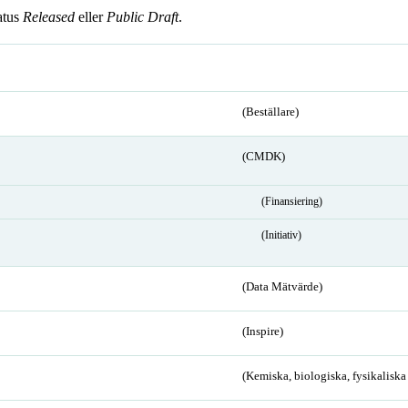
atus
Released
eller
Public Draft
.
(Beställare)
(CMDK)
(Finansiering)
(Initiativ)
(Data Mätvärde)
(Inspire)
(Kemiska, biologiska, fysikalisk