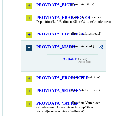
PROVDATA_BIOTA
(Provdata Biota)
PROVDATA_FRAKTIONER
(Provdata fraktioner i
Deposition/Luft/Sediment/Slam/Vatten/Grundvatten)
PROVDATA_LIVSMEDEL
(Provdata Livsmedel)
PROVDATA_MARK
(Provdata Mark)
JORDART
(Jordart)
Public draft
PROVDATA_PRODUKTER
(Provdata Produkter)
PROVDATA_SEDIMENT
(Provdata Sediment)
PROVDATA_VATTEN
(Provdata Vatten och
Grundvatten. Filtrerat även Avlopp/Slam.
Vattendjup-metod även Sediment)