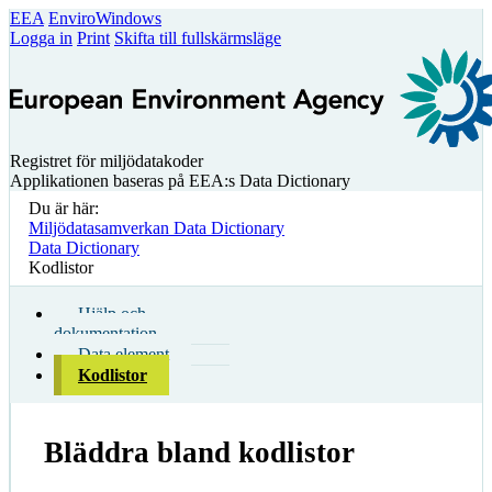
EEA
EnviroWindows
Logga in
Print
Skifta till fullskärmsläge
Registret för miljödatakoder
Applikationen baseras på EEA:s Data Dictionary
Du är här:
Miljödatasamverkan Data Dictionary
Data Dictionary
Kodlistor
Hjälp och
dokumentation
Data element
Kodlistor
Bläddra bland kodlistor