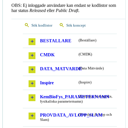
OBS: Ej inloggade användare kan endast se kodlistor som
har status
Released
eller
Public Draft
.
Sök kodlistor
Sök koncept
BESTALLARE
(Beställare)
CMDK
(CMDK)
DATA_MATVARDE
(Data Mätvärde)
Inspire
(Inspire)
KemBioFys_PARAMETERNAMN
(Kemiska, biologiska,
fysikaliska parameternamn)
PROVDATA_AVLOPP_SLAM
(Provdata Avlopp och
Slam)