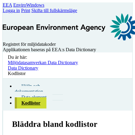
EEA
EnviroWindows
Logga in
Print
Skifta till fullskärmsläge
Registret för miljödatakoder
Applikationen baseras på EEA:s Data Dictionary
Du är här:
Miljödatasamverkan Data Dictionary
Data Dictionary
Kodlistor
Hjälp och
dokumentation
Data element
Kodlistor
Bläddra bland kodlistor