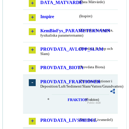
DATA_MATVARDE
(Data Mätvärde)
Inspire
(Inspire)
KemBioFys_PARAMETERNAMN
(Kemiska, biologiska,
fysikaliska parameternamn)
PROVDATA_AVLOPP_SLAM
(Provdata Avlopp och
Slam)
PROVDATA_BIOTA
(Provdata Biota)
PROVDATA_FRAKTIONER
(Provdata fraktioner i
Deposition/Luft/Sediment/Slam/Vatten/Grundvatten)
FRAKTION
(Fraktion)
Public draft
PROVDATA_LIVSMEDEL
(Provdata Livsmedel)