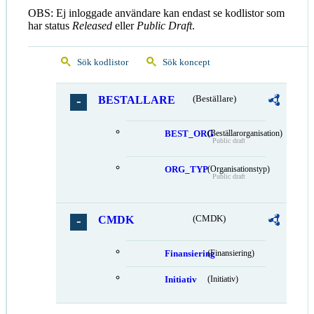
OBS: Ej inloggade användare kan endast se kodlistor som
har status
Released
eller
Public Draft
.
Sök kodlistor
Sök koncept
BESTALLARE
(Beställare)
BEST_ORG
(Beställarorganisation)
Public draft
ORG_TYP
(Organisationstyp)
Public draft
CMDK
(CMDK)
Finansiering
(Finansiering)
Initiativ
(Initiativ)