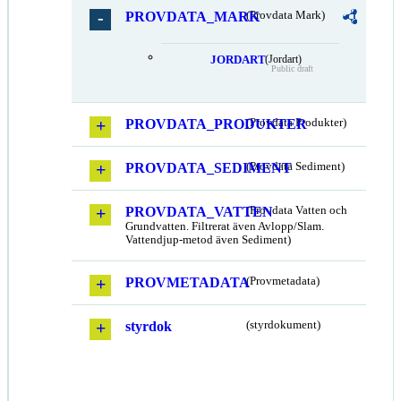
PROVDATA_MARK
(Provdata Mark)
JORDART
(Jordart)
Public draft
PROVDATA_PRODUKTER
(Provdata Produkter)
PROVDATA_SEDIMENT
(Provdata Sediment)
PROVDATA_VATTEN
(Provdata Vatten och
Grundvatten. Filtrerat även Avlopp/Slam.
Vattendjup-metod även Sediment)
PROVMETADATA
(Provmetadata)
styrdok
(styrdokument)