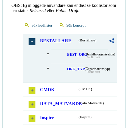
OBS: Ej inloggade användare kan endast se kodlistor som
har status
Released
eller
Public Draft
.
Sök kodlistor
Sök koncept
BESTALLARE
(Beställare)
BEST_ORG
(Beställarorganisation)
Public draft
ORG_TYP
(Organisationstyp)
Public draft
CMDK
(CMDK)
DATA_MATVARDE
(Data Mätvärde)
Inspire
(Inspire)