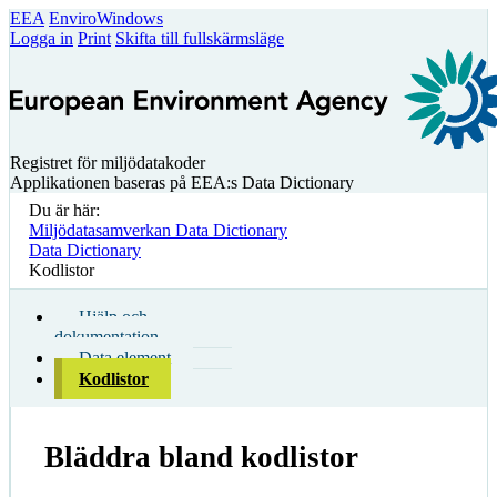
EEA
EnviroWindows
Logga in
Print
Skifta till fullskärmsläge
Registret för miljödatakoder
Applikationen baseras på EEA:s Data Dictionary
Du är här:
Miljödatasamverkan Data Dictionary
Data Dictionary
Kodlistor
Hjälp och
dokumentation
Data element
Kodlistor
Bläddra bland kodlistor