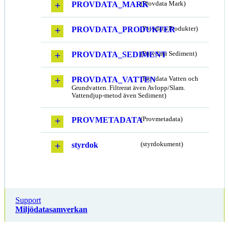
PROVDATA_MARK
(Provdata Mark)
PROVDATA_PRODUKTER
(Provdata Produkter)
PROVDATA_SEDIMENT
(Provdata Sediment)
PROVDATA_VATTEN
(Provdata Vatten och
Grundvatten. Filtrerat även Avlopp/Slam.
Vattendjup-metod även Sediment)
PROVMETADATA
(Provmetadata)
styrdok
(styrdokument)
Support
Miljödatasamverkan