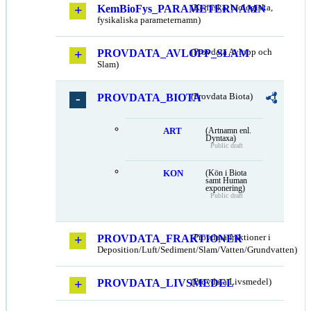
KemBioFys_PARAMETERNAMN
(Kemiska, biologiska,
fysikaliska parameternamn)
PROVDATA_AVLOPP_SLAM
(Provdata Avlopp och
Slam)
PROVDATA_BIOTA
(Provdata Biota)
ART
(Artnamn enl.
Dyntaxa)
Public draft
KON
(Kön i Biota
samt Human
exponering)
Public draft
PROVDATA_FRAKTIONER
(Provdata fraktioner i
Deposition/Luft/Sediment/Slam/Vatten/Grundvatten)
PROVDATA_LIVSMEDEL
(Provdata Livsmedel)