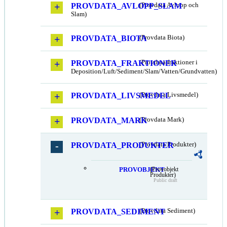
PROVDATA_AVLOPP_SLAM
(Provdata Avlopp och
Slam)
PROVDATA_BIOTA
(Provdata Biota)
PROVDATA_FRAKTIONER
(Provdata fraktioner i
Deposition/Luft/Sediment/Slam/Vatten/Grundvatten)
PROVDATA_LIVSMEDEL
(Provdata Livsmedel)
PROVDATA_MARK
(Provdata Mark)
PROVDATA_PRODUKTER
(Provdata Produkter)
PROVOBJEKT
(Provobjekt
Produkter)
Public draft
PROVDATA_SEDIMENT
(Provdata Sediment)