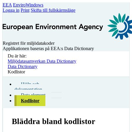
EEA
EnviroWindows
Logga in
Print
Skifta till fullskärmsläge
Registret för miljödatakoder
Applikationen baseras på EEA:s Data Dictionary
Du är här:
Miljödatasamverkan Data Dictionary
Data Dictionary
Kodlistor
Hjälp och
dokumentation
Data element
Kodlistor
Bläddra bland kodlistor