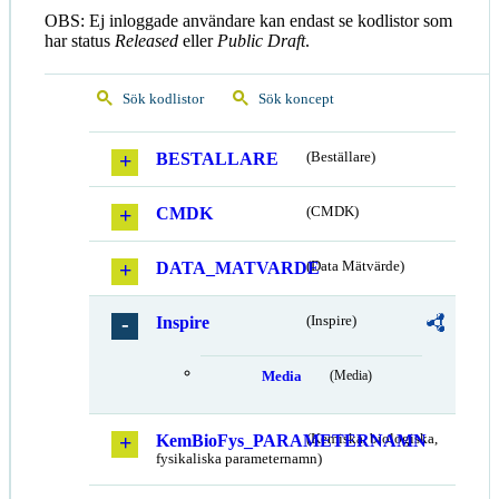
OBS: Ej inloggade användare kan endast se kodlistor som
har status
Released
eller
Public Draft
.
Sök kodlistor
Sök koncept
BESTALLARE
(Beställare)
CMDK
(CMDK)
DATA_MATVARDE
(Data Mätvärde)
Inspire
(Inspire)
Media
(Media)
KemBioFys_PARAMETERNAMN
(Kemiska, biologiska,
fysikaliska parameternamn)