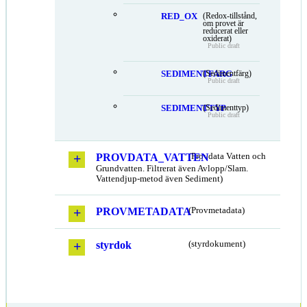
RED_OX
(Redox-tillstånd,
om provet är
reducerat eller
oxiderat)
Public draft
SEDIMENTFARG
(Sedimentfärg)
Public draft
SEDIMENTTYP
(Sedimenttyp)
Public draft
PROVDATA_VATTEN
(Provdata Vatten och
Grundvatten. Filtrerat även Avlopp/Slam.
Vattendjup-metod även Sediment)
PROVMETADATA
(Provmetadata)
styrdok
(styrdokument)