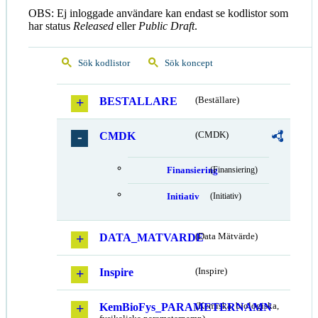
OBS: Ej inloggade användare kan endast se kodlistor som
har status
Released
eller
Public Draft
.
Sök kodlistor
Sök koncept
BESTALLARE
(Beställare)
CMDK
(CMDK)
Finansiering
(Finansiering)
Initiativ
(Initiativ)
DATA_MATVARDE
(Data Mätvärde)
Inspire
(Inspire)
KemBioFys_PARAMETERNAMN
(Kemiska, biologiska,