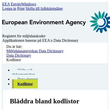
EEA
EnviroWindows
Logga in
Print
Skifta till fullskärmsläge
Registret för miljödatakoder
Applikationen baseras på EEA:s Data Dictionary
Du är här:
Miljödatasamverkan Data Dictionary
Data Dictionary
Kodlistor
Hjälp och
dokumentation
Data element
Kodlistor
Bläddra bland kodlistor