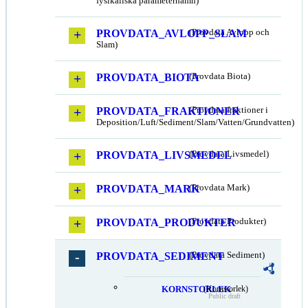
fysikaliska parameternamn)
PROVDATA_AVLOPP_SLAM
(Provdata Avlopp och
Slam)
PROVDATA_BIOTA
(Provdata Biota)
PROVDATA_FRAKTIONER
(Provdata fraktioner i
Deposition/Luft/Sediment/Slam/Vatten/Grundvatten)
PROVDATA_LIVSMEDEL
(Provdata Livsmedel)
PROVDATA_MARK
(Provdata Mark)
PROVDATA_PRODUKTER
(Provdata Produkter)
PROVDATA_SEDIMENT
(Provdata Sediment)
KORNSTORLEK
(Kornstorlek)
Public draft