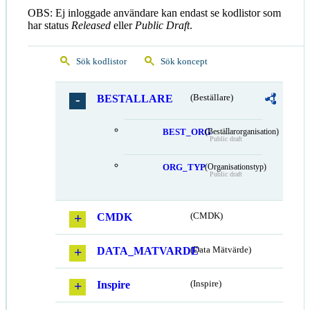
OBS: Ej inloggade användare kan endast se kodlistor som
har status
Released
eller
Public Draft
.
Sök kodlistor
Sök koncept
BESTALLARE
(Beställare)
BEST_ORG
(Beställarorganisation)
Public draft
ORG_TYP
(Organisationstyp)
Public draft
CMDK
(CMDK)
DATA_MATVARDE
(Data Mätvärde)
Inspire
(Inspire)