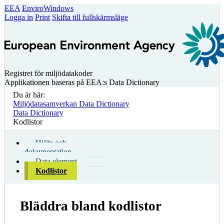
EEA
EnviroWindows
Logga in
Print
Skifta till fullskärmsläge
Registret för miljödatakoder
Applikationen baseras på EEA:s Data Dictionary
Du är här:
Miljödatasamverkan Data Dictionary
Data Dictionary
Kodlistor
Hjälp och
dokumentation
Data element
Kodlistor
Bläddra bland kodlistor