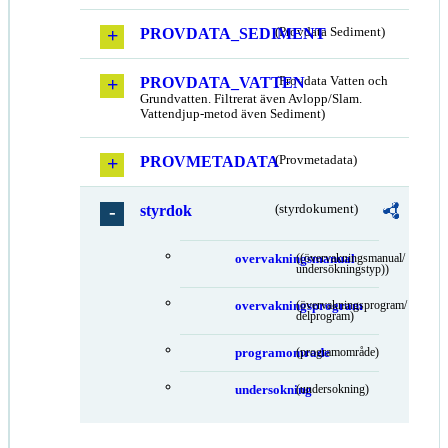
PROVDATA_SEDIMENT
(Provdata Sediment)
PROVDATA_VATTEN
(Provdata Vatten och
Grundvatten. Filtrerat även Avlopp/Slam.
Vattendjup-metod även Sediment)
PROVMETADATA
(Provmetadata)
styrdok
(styrdokument)
overvakningsmanual
((övervakningsmanual/
undersökningstyp))
overvakningsprogram
(övervakningsprogram/
delprogram)
programomrade
(programområde)
undersokning
(undersokning)