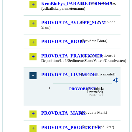
KemBioFys_PARAMETERNAMN
(Kemiska, biologiska,
fysikaliska parameternamn)
PROVDATA_AVLOPP_SLAM
(Provdata Avlopp och
Slam)
PROVDATA_BIOTA
(Provdata Biota)
PROVDATA_FRAKTIONER
(Provdata fraktioner i
Deposition/Luft/Sediment/Slam/Vatten/Grundvatten)
PROVDATA_LIVSMEDEL
(Provdata Livsmedel)
PROVOBJEKT
(Provobjekt
Livsmedel)
Public draft
PROVDATA_MARK
(Provdata Mark)
PROVDATA_PRODUKTER
(Provdata Produkter)