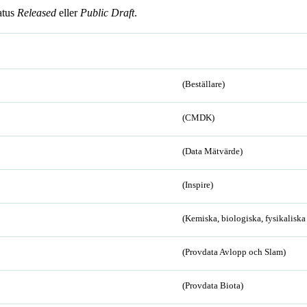
atus
Released
eller
Public Draft
.
(Beställare)
(CMDK)
(Data Mätvärde)
(Inspire)
(Kemiska, biologiska, fysikalisk
(Provdata Avlopp och Slam)
(Provdata Biota)