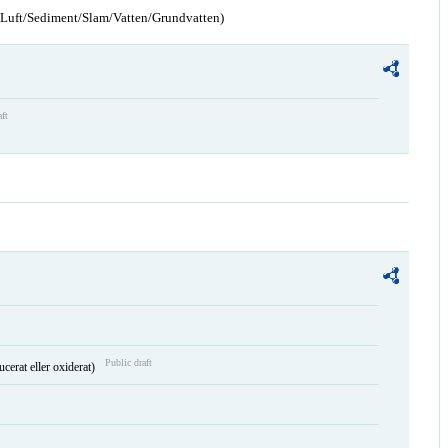
n/Luft/Sediment/Slam/Vatten/Grundvatten)
aft
Public draft
ucerat eller oxiderat)