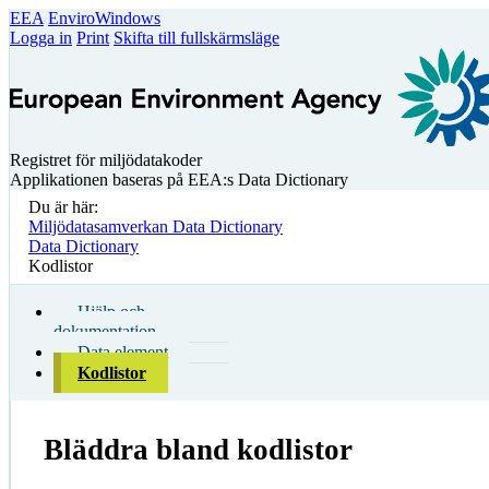
EEA
EnviroWindows
Logga in
Print
Skifta till fullskärmsläge
Registret för miljödatakoder
Applikationen baseras på EEA:s Data Dictionary
Du är här:
Miljödatasamverkan Data Dictionary
Data Dictionary
Kodlistor
Hjälp och
dokumentation
Data element
Kodlistor
Bläddra bland kodlistor