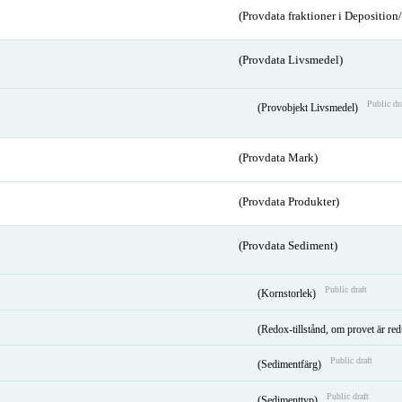
(Provdata fraktioner i Depositio
(Provdata Livsmedel)
Public dr
(Provobjekt Livsmedel)
(Provdata Mark)
(Provdata Produkter)
(Provdata Sediment)
Public draft
(Kornstorlek)
(Redox-tillstånd, om provet är red
Public draft
(Sedimentfärg)
Public draft
(Sedimenttyp)