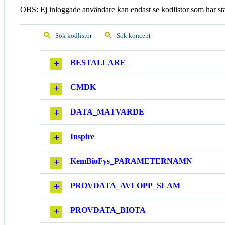
OBS: Ej inloggade användare kan endast se kodlistor som har st
Sök kodlistor
Sök koncept
BESTALLARE
CMDK
DATA_MATVARDE
Inspire
KemBioFys_PARAMETERNAMN
PROVDATA_AVLOPP_SLAM
PROVDATA_BIOTA