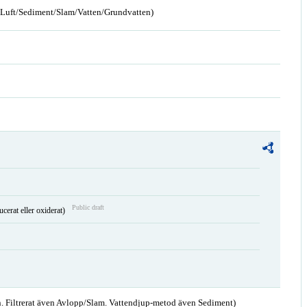
n/Luft/Sediment/Slam/Vatten/Grundvatten)
Public draft
ucerat eller oxiderat)
. Filtrerat även Avlopp/Slam. Vattendjup-metod även Sediment)