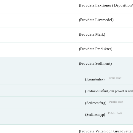
(Provdata fraktioner i Depositio
(Provdata Livsmedel)
(Provdata Mark)
(Provdata Produkter)
(Provdata Sediment)
Public draft
(Kornstorlek)
(Redox-tillstånd, om provet är red
Public draft
(Sedimentfärg)
Public draft
(Sedimenttyp)
(Provdata Vatten och Grundvatten