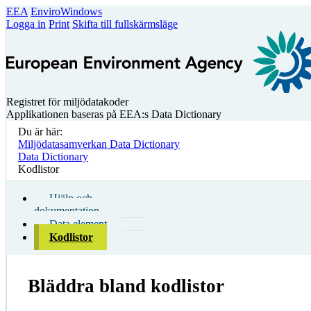
EEA
EnviroWindows
Logga in
Print
Skifta till fullskärmsläge
Registret för miljödatakoder
Applikationen baseras på EEA:s Data Dictionary
Du är här:
Miljödatasamverkan Data Dictionary
Data Dictionary
Kodlistor
Hjälp och
dokumentation
Data element
Kodlistor
Bläddra bland kodlistor