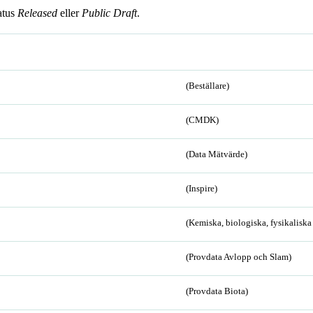
atus
Released
eller
Public Draft
.
(Beställare)
(CMDK)
(Data Mätvärde)
(Inspire)
(Kemiska, biologiska, fysikalisk
(Provdata Avlopp och Slam)
(Provdata Biota)