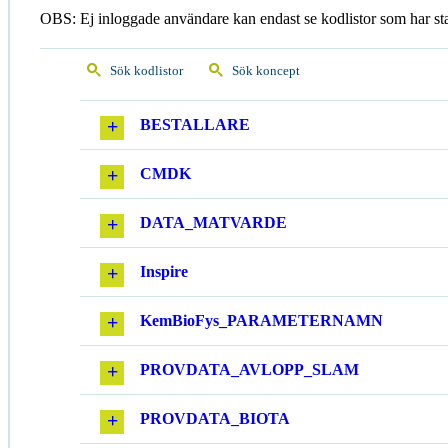
OBS: Ej inloggade användare kan endast se kodlistor som har st
Sök kodlistor
Sök koncept
BESTALLARE
CMDK
DATA_MATVARDE
Inspire
KemBioFys_PARAMETERNAMN
PROVDATA_AVLOPP_SLAM
PROVDATA_BIOTA