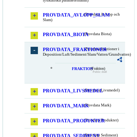
fysikaliska parameternamn)
PROVDATA_AVLOPP_SLAM
(Provdata Avlopp och
Slam)
PROVDATA_BIOTA
(Provdata Biota)
PROVDATA_FRAKTIONER
(Provdata fraktioner i
Deposition/Luft/Sediment/Slam/Vatten/Grundvatten)
FRAKTION
(Fraktion)
Public draft
PROVDATA_LIVSMEDEL
(Provdata Livsmedel)
PROVDATA_MARK
(Provdata Mark)
PROVDATA_PRODUKTER
(Provdata Produkter)
PROVDATA_SEDIMENT
(Provdata Sediment)