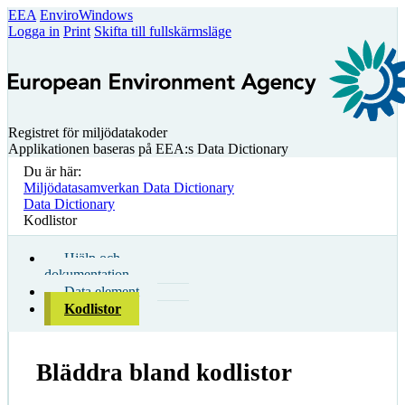
EEA
EnviroWindows
Logga in
Print
Skifta till fullskärmsläge
Registret för miljödatakoder
Applikationen baseras på EEA:s Data Dictionary
Du är här:
Miljödatasamverkan Data Dictionary
Data Dictionary
Kodlistor
Hjälp och
dokumentation
Data element
Kodlistor
Bläddra bland kodlistor