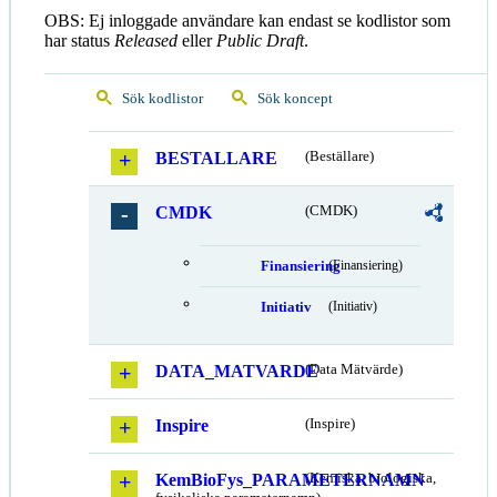
OBS: Ej inloggade användare kan endast se kodlistor som
har status
Released
eller
Public Draft
.
Sök kodlistor
Sök koncept
BESTALLARE
(Beställare)
CMDK
(CMDK)
Finansiering
(Finansiering)
Initiativ
(Initiativ)
DATA_MATVARDE
(Data Mätvärde)
Inspire
(Inspire)
KemBioFys_PARAMETERNAMN
(Kemiska, biologiska,