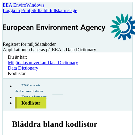
EEA
EnviroWindows
Logga in
Print
Skifta till fullskärmsläge
Registret för miljödatakoder
Applikationen baseras på EEA:s Data Dictionary
Du är här:
Miljödatasamverkan Data Dictionary
Data Dictionary
Kodlistor
Hjälp och
dokumentation
Data element
Kodlistor
Bläddra bland kodlistor