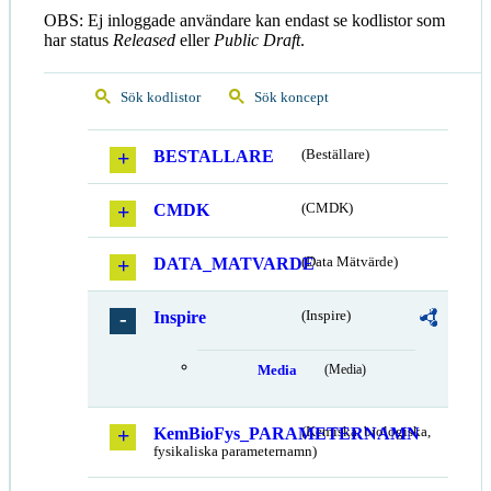
OBS: Ej inloggade användare kan endast se kodlistor som
har status
Released
eller
Public Draft
.
Sök kodlistor
Sök koncept
BESTALLARE
(Beställare)
CMDK
(CMDK)
DATA_MATVARDE
(Data Mätvärde)
Inspire
(Inspire)
Media
(Media)
KemBioFys_PARAMETERNAMN
(Kemiska, biologiska,
fysikaliska parameternamn)