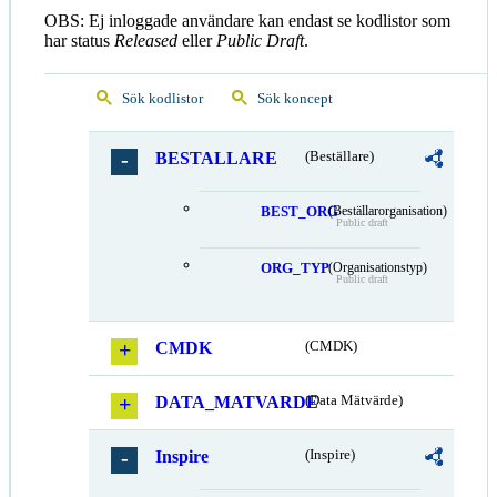
OBS: Ej inloggade användare kan endast se kodlistor som
har status
Released
eller
Public Draft
.
Sök kodlistor
Sök koncept
BESTALLARE
(Beställare)
BEST_ORG
(Beställarorganisation)
Public draft
ORG_TYP
(Organisationstyp)
Public draft
CMDK
(CMDK)
DATA_MATVARDE
(Data Mätvärde)
Inspire
(Inspire)