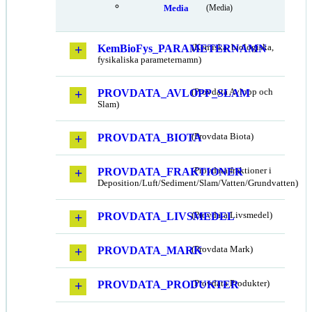
Media
(Media)
KemBioFys_PARAMETERNAMN
(Kemiska, biologiska,
fysikaliska parameternamn)
PROVDATA_AVLOPP_SLAM
(Provdata Avlopp och
Slam)
PROVDATA_BIOTA
(Provdata Biota)
PROVDATA_FRAKTIONER
(Provdata fraktioner i
Deposition/Luft/Sediment/Slam/Vatten/Grundvatten)
PROVDATA_LIVSMEDEL
(Provdata Livsmedel)
PROVDATA_MARK
(Provdata Mark)
PROVDATA_PRODUKTER
(Provdata Produkter)