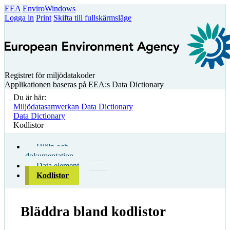
EEA
EnviroWindows
Logga in
Print
Skifta till fullskärmsläge
Registret för miljödatakoder
Applikationen baseras på EEA:s Data Dictionary
Du är här:
Miljödatasamverkan Data Dictionary
Data Dictionary
Kodlistor
Hjälp och
dokumentation
Data element
Kodlistor
Bläddra bland kodlistor